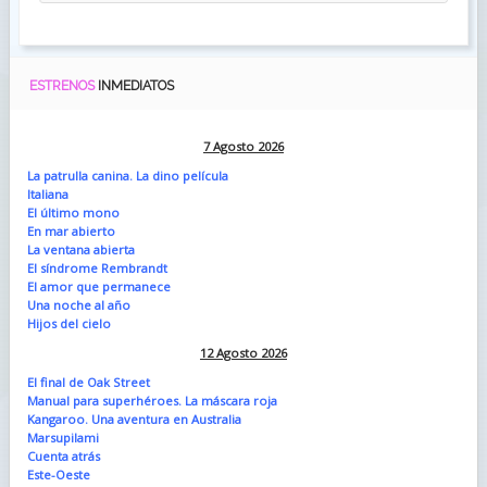
ESTRENOS
INMEDIATOS
7 Agosto 2026
La patrulla canina. La dino película
Italiana
El último mono
En mar abierto
La ventana abierta
El síndrome Rembrandt
El amor que permanece
Una noche al año
Hijos del cielo
12 Agosto 2026
El final de Oak Street
Manual para superhéroes. La máscara roja
Kangaroo. Una aventura en Australia
Marsupilami
Cuenta atrás
Este-Oeste