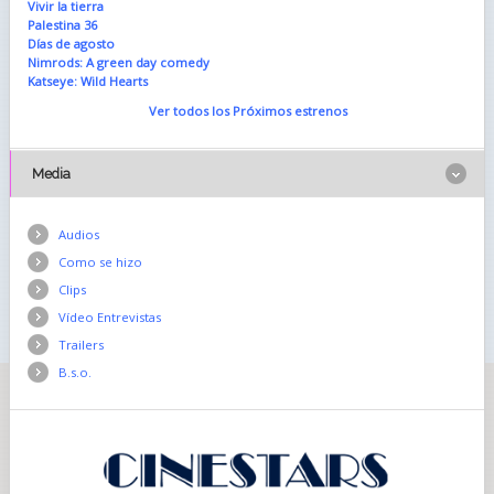
Vivir la tierra
Palestina 36
Días de agosto
Nimrods: A green day comedy
Katseye: Wild Hearts
Ver todos los Próximos estrenos
Media
Audios
Como se hizo
Clips
Vídeo Entrevistas
Trailers
B.s.o.