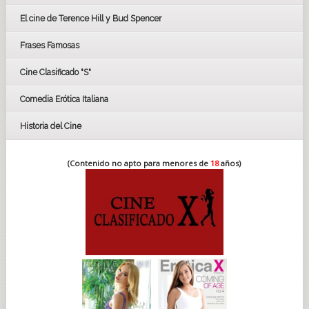
CÉSAR
El cine de Terence Hill y Bud Spencer
BAFTA
FESTIVAL DE HUELVA 2019
Frases Famosas
FESTIVAL DE CINE DE SEVILLA 2019
Cine Clasificado "S"
Comedia Erótica Italiana
Historia del Cine
(Contenido no apto para menores de
18
años)