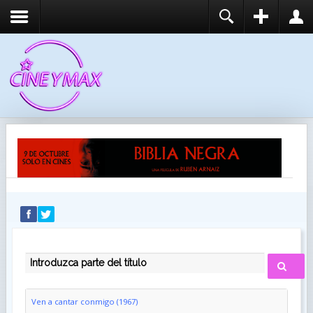
REGISTER
LOGIN
You need to enable user registration from User
USUARIO
Manager/Options in the backend of Joomla before
this module will activate.
CONTRASEÑA
RECUÉRDEME
IDENTIFICARSE
¿Recordar usuario?
¿Recordar contraseña?
INTRODUZCA PARTE DEL TÍTULO
Ven a cantar conmigo (1967)