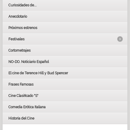
Curiosidades de...
Anecdotario
Próximos estrenos
Festivales
Cortometrajes
LOS OSCARS
GOYAS
NO-DO. Noticiario Español
CÉSAR
El cine de Terence Hill y Bud Spencer
BAFTA
FESTIVAL DE HUELVA 2019
Frases Famosas
FESTIVAL DE CINE DE SEVILLA 2019
Cine Clasificado "S"
Comedia Erótica Italiana
Historia del Cine