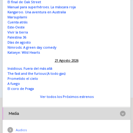
El final de Oak Street
Manual para superhéroes. La máscara roja
Kangaroo. Una aventura en Australia
Marsupilami
Cuenta atrás
Este-Oeste
Vivir la tierra
Palestina 36
Días de agosto
Nimrods: A green day comedy
Katseye: Wild Hearts
21 Agosto 2026
Insidious. Fuera del más allá
The fast and the furious (A todo gas)
Prometido el cielo
A fuego
El coro de Praga
Ver todos los Próximos estrenos
Media
Audios