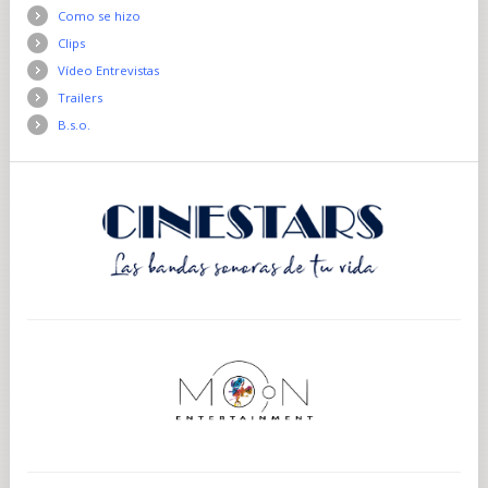
Como se hizo
Clips
Vídeo Entrevistas
Trailers
B.s.o.