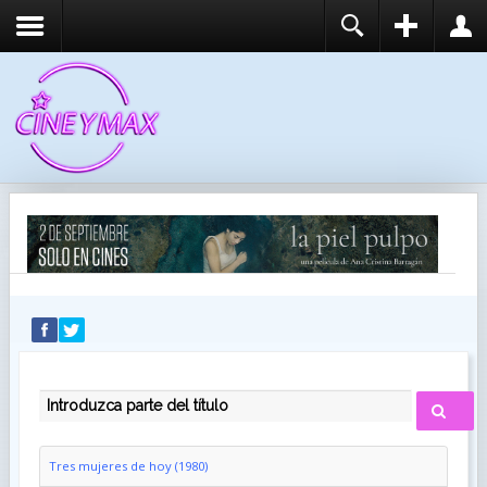
REGISTER
LOGIN
You need to enable user registration from User
USUARIO
Manager/Options in the backend of Joomla before
this module will activate.
CONTRASEÑA
RECUÉRDEME
IDENTIFICARSE
¿Recordar usuario?
¿Recordar contraseña?
INTRODUZCA PARTE DEL TÍTULO
Tres mujeres de hoy (1980)