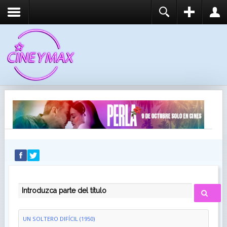
REGISTER
LOGIN
You need to enable user registration from User
USUARIO
Manager/Options in the backend of Joomla before
this module will activate.
CONTRASEÑA
RECUÉRDEME
IDENTIFICARSE
¿Recordar usuario?
¿Recordar contraseña?
INTRODUZCA PARTE DEL TÍTULO
UN SOLTERO DIFÍCIL (1950)