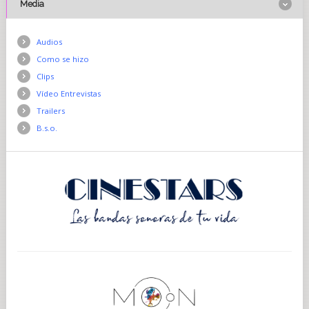
Media
Audios
Como se hizo
Clips
Vídeo Entrevistas
Trailers
B.s.o.