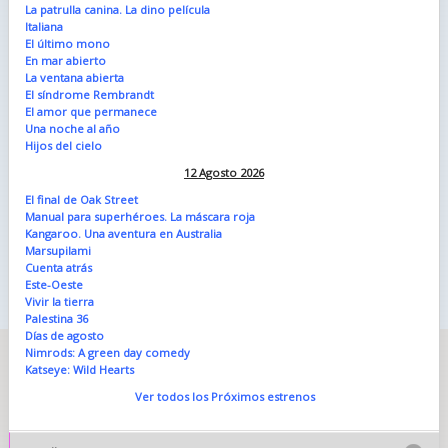
La patrulla canina. La dino película
Italiana
El último mono
En mar abierto
La ventana abierta
El síndrome Rembrandt
El amor que permanece
Una noche al año
Hijos del cielo
12 Agosto 2026
El final de Oak Street
Manual para superhéroes. La máscara roja
Kangaroo. Una aventura en Australia
Marsupilami
Cuenta atrás
Este-Oeste
Vivir la tierra
Palestina 36
Días de agosto
Nimrods: A green day comedy
Katseye: Wild Hearts
Ver todos los Próximos estrenos