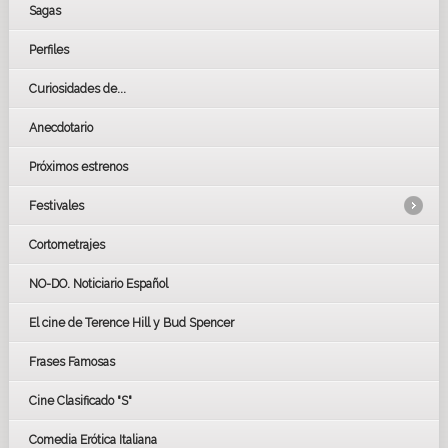
Sagas
Perfiles
Curiosidades de...
Anecdotario
Próximos estrenos
Festivales
Cortometrajes
LOS OSCARS
GOYAS
NO-DO. Noticiario Español
CÉSAR
El cine de Terence Hill y Bud Spencer
BAFTA
FESTIVAL DE HUELVA 2019
Frases Famosas
FESTIVAL DE CINE DE SEVILLA 2019
Cine Clasificado "S"
Comedia Erótica Italiana