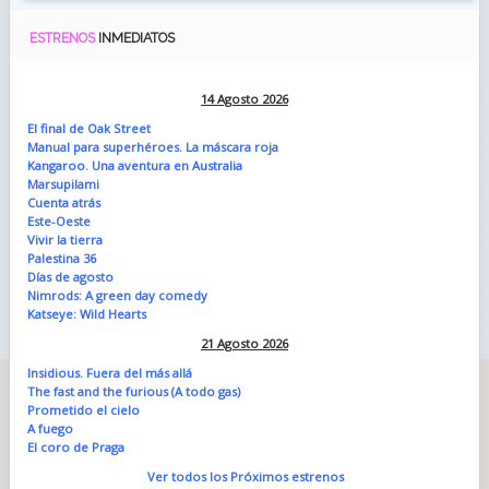
ESTRENOS
INMEDIATOS
14 Agosto 2026
El final de Oak Street
Manual para superhéroes. La máscara roja
Kangaroo. Una aventura en Australia
Marsupilami
Cuenta atrás
Este-Oeste
Vivir la tierra
Palestina 36
Días de agosto
Nimrods: A green day comedy
Katseye: Wild Hearts
21 Agosto 2026
Insidious. Fuera del más allá
The fast and the furious (A todo gas)
Prometido el cielo
A fuego
El coro de Praga
Ver todos los Próximos estrenos