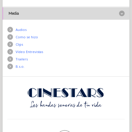
Media
Audios
Como se hizo
Clips
Vídeo Entrevistas
Trailers
B.s.o.