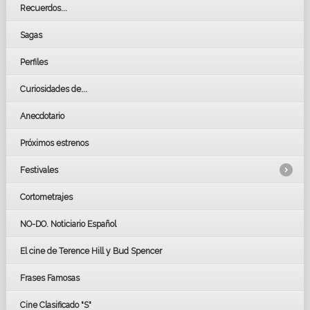
Recuerdos...
Sagas
Perfiles
Curiosidades de...
Anecdotario
Próximos estrenos
Festivales
Cortometrajes
LOS OSCARS
GOYAS
NO-DO. Noticiario Español
CÉSAR
El cine de Terence Hill y Bud Spencer
BAFTA
FESTIVAL DE HUELVA 2019
Frases Famosas
FESTIVAL DE CINE DE SEVILLA 2019
Cine Clasificado "S"