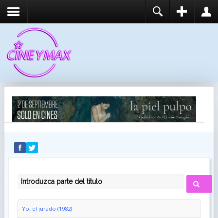
REGISTER
LOGIN
You need to enable user registration from User
USUARIO
Manager/Options in the backend of Joomla before
this module will activate.
CONTRASEÑA
RECUÉRDEME
IDENTIFICARSE
¿Recordar usuario?
¿Recordar contraseña?
INTRODUZCA PARTE DEL TÍTULO
Yo, el jurado (1982)