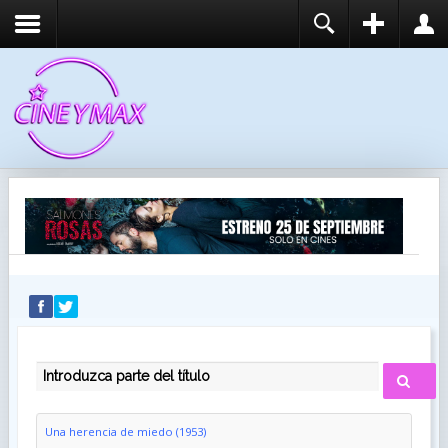
REGISTER
LOGIN
You need to enable user registration from User
USUARIO
Manager/Options in the backend of Joomla before
this module will activate.
CONTRASEÑA
RECUÉRDEME
IDENTIFICARSE
¿Recordar usuario?
¿Recordar contraseña?
INTRODUZCA PARTE DEL TÍTULO
Una herencia de miedo (1953)