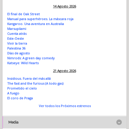
14 Agosto 2026
El final de Oak Street
Manual para superhéroes. La máscara roja
Kangaroo. Una aventura en Australia
Marsupilami
Cuenta atrás
Este-Oeste
Vivir la tierra
Palestina 36
Días de agosto
Nimrods: A green day comedy
Katseye: Wild Hearts
21 Agosto 2026
Insidious. Fuera del más allá
The fast and the furious (A todo gas)
Prometido el cielo
A fuego
El coro de Praga
Ver todos los Próximos estrenos
Media