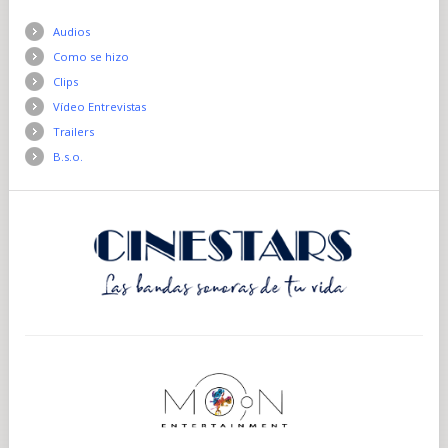
Audios
Como se hizo
Clips
Vídeo Entrevistas
Trailers
B.s.o.