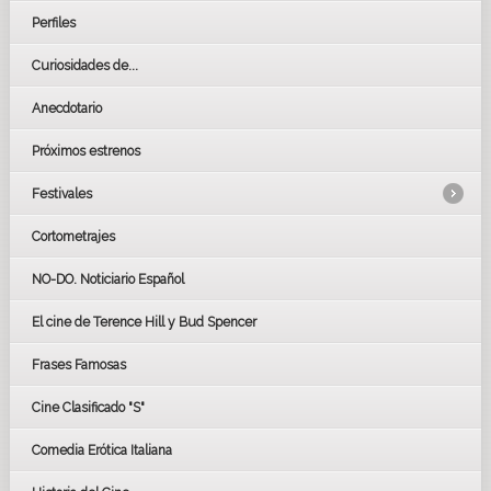
Perfiles
Curiosidades de...
Anecdotario
Próximos estrenos
Festivales
Cortometrajes
LOS OSCARS
GOYAS
NO-DO. Noticiario Español
CÉSAR
El cine de Terence Hill y Bud Spencer
BAFTA
FESTIVAL DE HUELVA 2019
Frases Famosas
FESTIVAL DE CINE DE SEVILLA 2019
Cine Clasificado "S"
Comedia Erótica Italiana