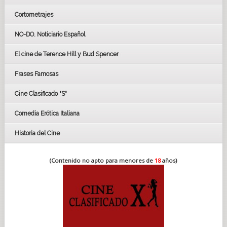
Cortometrajes
LOS OSCARS
GOYAS
NO-DO. Noticiario Español
CÉSAR
El cine de Terence Hill y Bud Spencer
BAFTA
FESTIVAL DE HUELVA 2019
Frases Famosas
FESTIVAL DE CINE DE SEVILLA 2019
Cine Clasificado "S"
Comedia Erótica Italiana
Historia del Cine
(Contenido no apto para menores de
18
años)