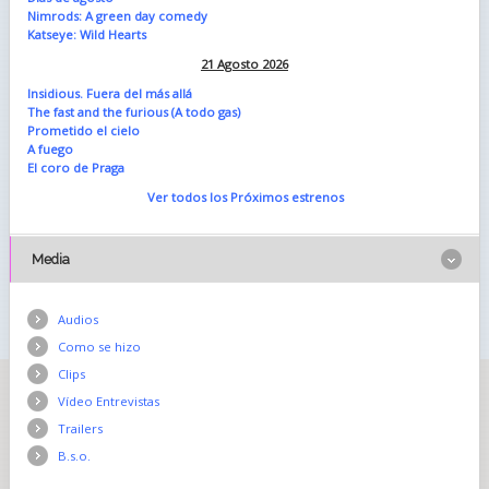
Nimrods: A green day comedy
Katseye: Wild Hearts
21 Agosto 2026
Insidious. Fuera del más allá
The fast and the furious (A todo gas)
Prometido el cielo
A fuego
El coro de Praga
Ver todos los Próximos estrenos
Media
Audios
Como se hizo
Clips
Vídeo Entrevistas
Trailers
B.s.o.