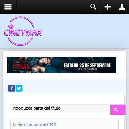
REGISTER
LOGIN
You need to enable user registration from User
USUARIO
Manager/Options in the backend of Joomla before
this module will activate.
CONTRASEÑA
RECUÉRDEME
IDENTIFICARSE
¿Recordar usuario?
¿Recordar contraseña?
INTRODUZCA PARTE DEL TÍTULO
Un día en las carreras (1937)