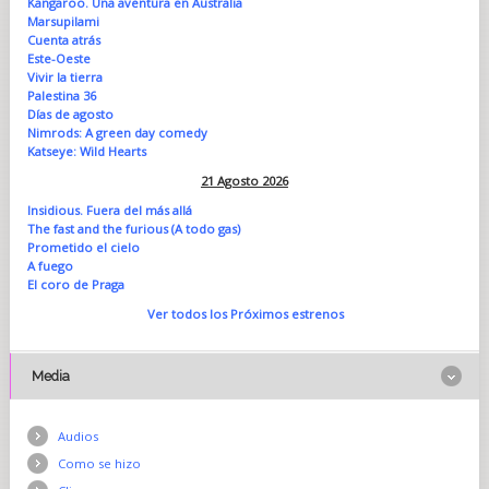
Kangaroo. Una aventura en Australia
Marsupilami
Cuenta atrás
Este-Oeste
Vivir la tierra
Palestina 36
Días de agosto
Nimrods: A green day comedy
Katseye: Wild Hearts
21 Agosto 2026
Insidious. Fuera del más allá
The fast and the furious (A todo gas)
Prometido el cielo
A fuego
El coro de Praga
Ver todos los Próximos estrenos
Media
Audios
Como se hizo