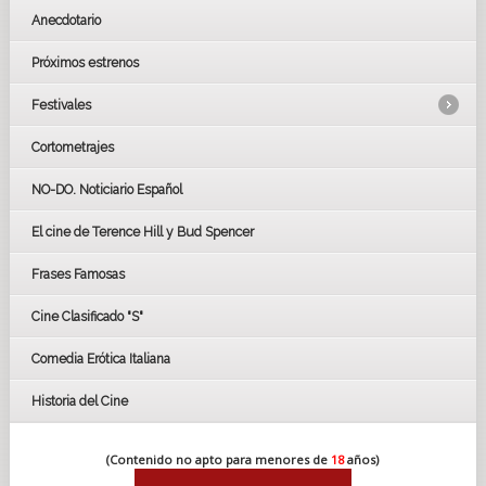
Anecdotario
Próximos estrenos
Festivales
Cortometrajes
LOS OSCARS
GOYAS
NO-DO. Noticiario Español
CÉSAR
El cine de Terence Hill y Bud Spencer
BAFTA
FESTIVAL DE HUELVA 2019
Frases Famosas
FESTIVAL DE CINE DE SEVILLA 2019
Cine Clasificado "S"
Comedia Erótica Italiana
Historia del Cine
(Contenido no apto para menores de
18
años)