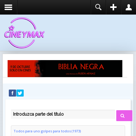
REGISTER
LOGIN
You need to enable user registration from User
USUARIO
Manager/Options in the backend of Joomla before
this module will activate.
CONTRASEÑA
RECUÉRDEME
IDENTIFICARSE
¿Recordar usuario?
¿Recordar contraseña?
INTRODUZCA PARTE DEL TÍTULO
Todos para uno golpes para todos (1973)