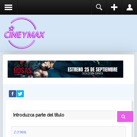
REGISTER
LOGIN
You need to enable user registration from User
USUARIO
Manager/Options in the backend of Joomla before
this module will activate.
CONTRASEÑA
RECUÉRDEME
IDENTIFICARSE
¿Recordar usuario?
¿Recordar contraseña?
INTRODUZCA PARTE DEL TÍTULO
Z (1969)