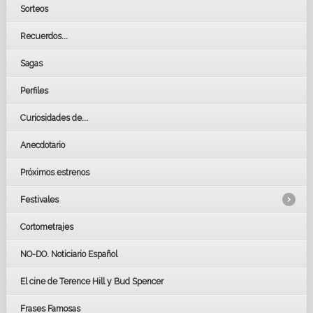
Sorteos
Recuerdos...
Sagas
Perfiles
Curiosidades de...
Anecdotario
Próximos estrenos
Festivales
Cortometrajes
LOS OSCARS
GOYAS
NO-DO. Noticiario Español
CÉSAR
El cine de Terence Hill y Bud Spencer
BAFTA
FESTIVAL DE HUELVA 2019
Frases Famosas