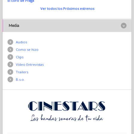
El coro de Praga
Ver todos los Próximos estrenos
Media
Audios
Como se hizo
Clips
Vídeo Entrevistas
Trailers
B.s.o.