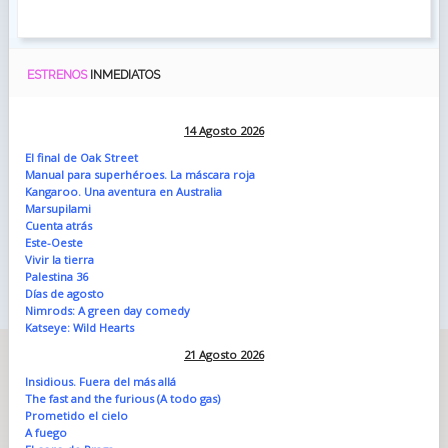
ESTRENOS
INMEDIATOS
14 Agosto 2026
El final de Oak Street
Manual para superhéroes. La máscara roja
Kangaroo. Una aventura en Australia
Marsupilami
Cuenta atrás
Este-Oeste
Vivir la tierra
Palestina 36
Días de agosto
Nimrods: A green day comedy
Katseye: Wild Hearts
21 Agosto 2026
Insidious. Fuera del más allá
The fast and the furious (A todo gas)
Prometido el cielo
A fuego