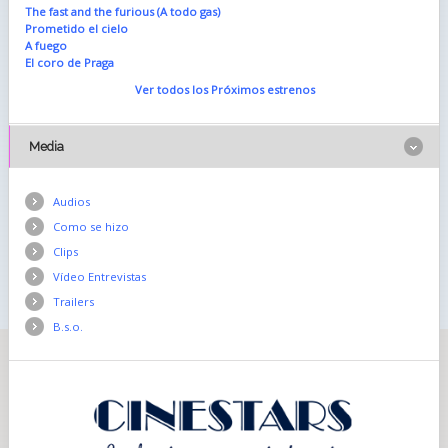
The fast and the furious (A todo gas)
Prometido el cielo
A fuego
El coro de Praga
Ver todos los Próximos estrenos
Media
Audios
Como se hizo
Clips
Vídeo Entrevistas
Trailers
B.s.o.