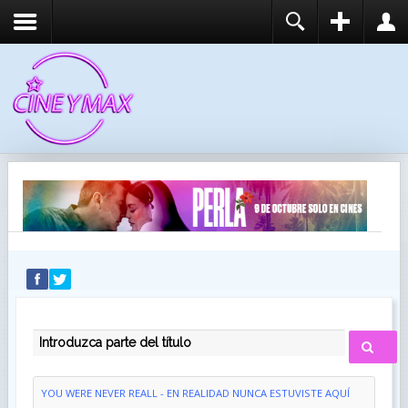
REGISTER
LOGIN
You need to enable user registration from User
USUARIO
Manager/Options in the backend of Joomla before
this module will activate.
CONTRASEÑA
RECUÉRDEME
IDENTIFICARSE
¿Recordar usuario?
¿Recordar contraseña?
INTRODUZCA PARTE DEL TÍTULO
YOU WERE NEVER REALL - EN REALIDAD NUNCA ESTUVISTE AQUÍ