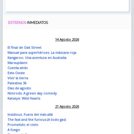
ESTRENOS
INMEDIATOS
14 Agosto 2026
El final de Oak Street
Manual para superhéroes. La máscara roja
Kangaroo. Una aventura en Australia
Marsupilami
Cuenta atrás
Este-Oeste
Vivir la tierra
Palestina 36
Días de agosto
Nimrods: A green day comedy
Katseye: Wild Hearts
21 Agosto 2026
Insidious. Fuera del más allá
The fast and the furious (A todo gas)
Prometido el cielo
A fuego