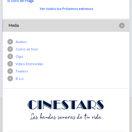
El coro de Praga
Ver todos los Próximos estrenos
Media
Audios
Como se hizo
Clips
Vídeo Entrevistas
Trailers
B.s.o.