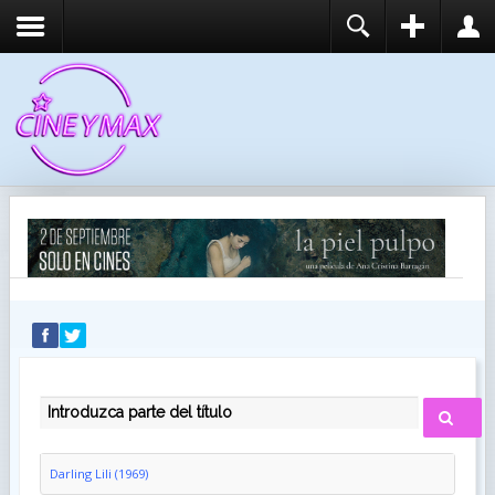
REGISTER
LOGIN
You need to enable user registration from User
USUARIO
Manager/Options in the backend of Joomla before
this module will activate.
CONTRASEÑA
RECUÉRDEME
IDENTIFICARSE
¿Recordar usuario?
¿Recordar contraseña?
INTRODUZCA PARTE DEL TÍTULO
Darling Lili (1969)