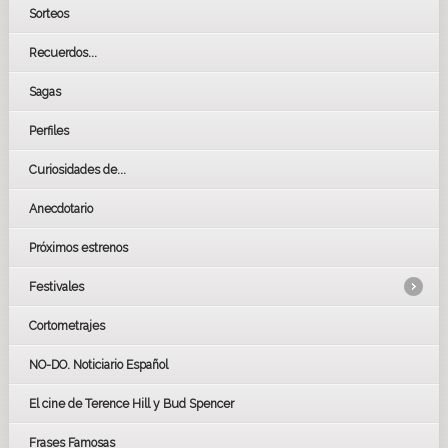
Sorteos
Recuerdos...
Sagas
Perfiles
Curiosidades de...
Anecdotario
Próximos estrenos
Festivales
Cortometrajes
LOS OSCARS
GOYAS
NO-DO. Noticiario Español
CÉSAR
El cine de Terence Hill y Bud Spencer
BAFTA
FESTIVAL DE HUELVA 2019
Frases Famosas