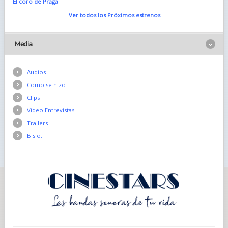
El coro de Praga
Ver todos los Próximos estrenos
Media
Audios
Como se hizo
Clips
Vídeo Entrevistas
Trailers
B.s.o.