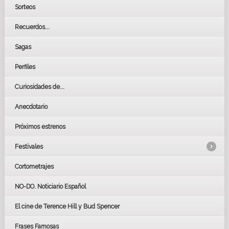
Sorteos
Recuerdos...
Sagas
Perfiles
Curiosidades de...
Anecdotario
Próximos estrenos
Festivales
Cortometrajes
LOS OSCARS
GOYAS
NO-DO. Noticiario Español
CÉSAR
El cine de Terence Hill y Bud Spencer
BAFTA
FESTIVAL DE HUELVA 2019
Frases Famosas