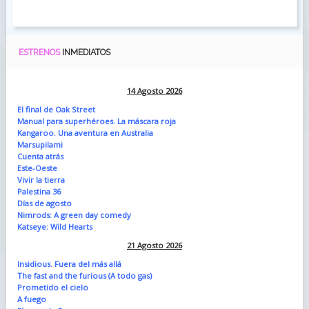
ESTRENOS
INMEDIATOS
14 Agosto 2026
El final de Oak Street
Manual para superhéroes. La máscara roja
Kangaroo. Una aventura en Australia
Marsupilami
Cuenta atrás
Este-Oeste
Vivir la tierra
Palestina 36
Días de agosto
Nimrods: A green day comedy
Katseye: Wild Hearts
21 Agosto 2026
Insidious. Fuera del más allá
The fast and the furious (A todo gas)
Prometido el cielo
A fuego