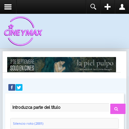
REGISTER
LOGIN
You need to enable user registration from User
USUARIO
Manager/Options in the backend of Joomla before
this module will activate.
CONTRASEÑA
RECUÉRDEME
IDENTIFICARSE
¿Recordar usuario?
¿Recordar contraseña?
INTRODUZCA PARTE DEL TÍTULO
Silencio roto (2001)