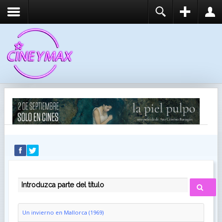
REGISTER
LOGIN
You need to enable user registration from User
USUARIO
Manager/Options in the backend of Joomla before
this module will activate.
CONTRASEÑA
RECUÉRDEME
IDENTIFICARSE
¿Recordar usuario?
¿Recordar contraseña?
INTRODUZCA PARTE DEL TÍTULO
Un invierno en Mallorca (1969)