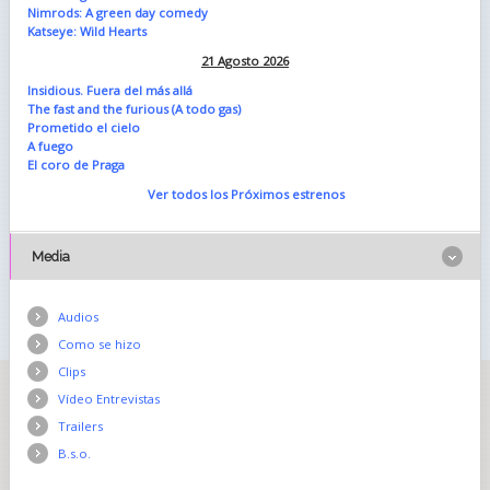
Nimrods: A green day comedy
Katseye: Wild Hearts
21 Agosto 2026
Insidious. Fuera del más allá
The fast and the furious (A todo gas)
Prometido el cielo
A fuego
El coro de Praga
Ver todos los Próximos estrenos
Media
Audios
Como se hizo
Clips
Vídeo Entrevistas
Trailers
B.s.o.