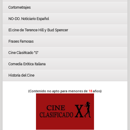
Cortometrajes
LOS OSCARS
GOYAS
NO-DO. Noticiario Español
CÉSAR
El cine de Terence Hill y Bud Spencer
BAFTA
FESTIVAL DE HUELVA 2019
Frases Famosas
FESTIVAL DE CINE DE SEVILLA 2019
Cine Clasificado "S"
Comedia Erótica Italiana
Historia del Cine
(Contenido no apto para menores de
18
años)