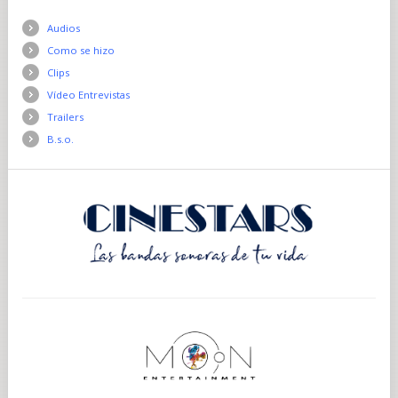
Audios
Como se hizo
Clips
Vídeo Entrevistas
Trailers
B.s.o.