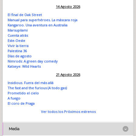
14 Agosto 2026
El final de Oak Street
Manual para superhéroes. La máscara roja
Kangaroo. Una aventura en Australia
Marsupilami
Cuenta atrás
Este-Oeste
Vivir la tierra
Palestina 36
Días de agosto
Nimrods: A green day comedy
Katseye: Wild Hearts
21 Agosto 2026
Insidious. Fuera del más allá
The fast and the furious (A todo gas)
Prometido el cielo
A fuego
El coro de Praga
Ver todos los Próximos estrenos
Media