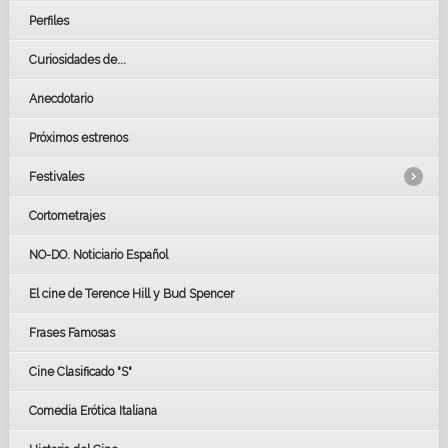
Perfiles
Curiosidades de...
Anecdotario
Próximos estrenos
Festivales
Cortometrajes
LOS OSCARS
GOYAS
NO-DO. Noticiario Español
CÉSAR
El cine de Terence Hill y Bud Spencer
BAFTA
FESTIVAL DE HUELVA 2019
Frases Famosas
FESTIVAL DE CINE DE SEVILLA 2019
Cine Clasificado "S"
Comedia Erótica Italiana