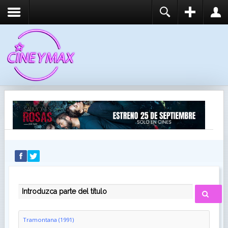
REGISTER
LOGIN
You need to enable user registration from User
USUARIO
Manager/Options in the backend of Joomla before
this module will activate.
CONTRASEÑA
RECUÉRDEME
IDENTIFICARSE
¿Recordar usuario?
¿Recordar contraseña?
INTRODUZCA PARTE DEL TÍTULO
Tramontana (1991)