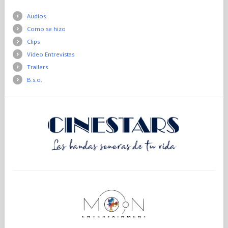
Audios
Como se hizo
Clips
Vídeo Entrevistas
Trailers
B.s.o.