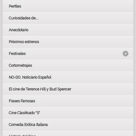
Perfiles
Curiosidades de...
Anecdotario
Próximos estrenos
Festivales
Cortometrajes
LOS OSCARS
GOYAS
NO-DO. Noticiario Español
CÉSAR
El cine de Terence Hill y Bud Spencer
BAFTA
FESTIVAL DE HUELVA 2019
Frases Famosas
FESTIVAL DE CINE DE SEVILLA 2019
Cine Clasificado "S"
Comedia Erótica Italiana