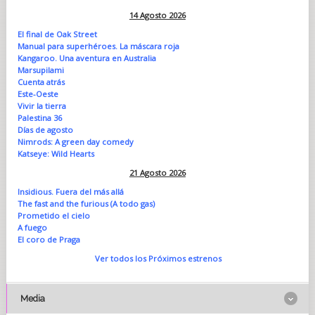
14 Agosto 2026
El final de Oak Street
Manual para superhéroes. La máscara roja
Kangaroo. Una aventura en Australia
Marsupilami
Cuenta atrás
Este-Oeste
Vivir la tierra
Palestina 36
Días de agosto
Nimrods: A green day comedy
Katseye: Wild Hearts
21 Agosto 2026
Insidious. Fuera del más allá
The fast and the furious (A todo gas)
Prometido el cielo
A fuego
El coro de Praga
Ver todos los Próximos estrenos
Media