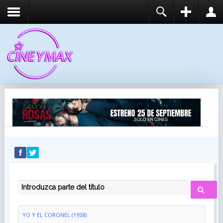
REGISTER
LOGIN
You need to enable user registration from User
USUARIO
Manager/Options in the backend of Joomla before
this module will activate.
CONTRASEÑA
RECUÉRDEME
IDENTIFICARSE
¿Recordar usuario?
¿Recordar contraseña?
INTRODUZCA PARTE DEL TÍTULO
YO Y EL CORONEL (1958)