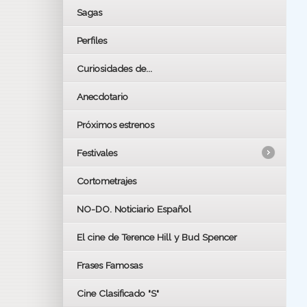
Sagas
Perfiles
Curiosidades de...
Anecdotario
Próximos estrenos
Festivales
Cortometrajes
LOS OSCARS
GOYAS
NO-DO. Noticiario Español
CÉSAR
El cine de Terence Hill y Bud Spencer
BAFTA
FESTIVAL DE HUELVA 2019
Frases Famosas
FESTIVAL DE CINE DE SEVILLA 2019
Cine Clasificado "S"