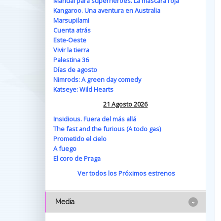
Manual para superhéroes. La máscara roja
Kangaroo. Una aventura en Australia
Marsupilami
Cuenta atrás
Este-Oeste
Vivir la tierra
Palestina 36
Días de agosto
Nimrods: A green day comedy
Katseye: Wild Hearts
21 Agosto 2026
Insidious. Fuera del más allá
The fast and the furious (A todo gas)
Prometido el cielo
A fuego
El coro de Praga
Ver todos los Próximos estrenos
Media