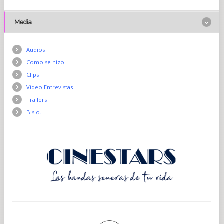
Media
Audios
Como se hizo
Clips
Vídeo Entrevistas
Trailers
B.s.o.