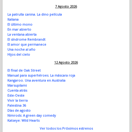
7 Agosto 2026
La patrulla canina. La dino película
Italiana
El último mono
En mar abierto
La ventana abierta
El síndrome Rembrandt
El amor que permanece
Una noche al año
Hijos del cielo
12 Agosto 2026
El final de Oak Street
Manual para superhéroes. La máscara roja
Kangaroo. Una aventura en Australia
Marsupilami
Cuenta atrás
Este-Oeste
Vivir la tierra
Palestina 36
Días de agosto
Nimrods: A green day comedy
Katseye: Wild Hearts
Ver todos los Próximos estrenos