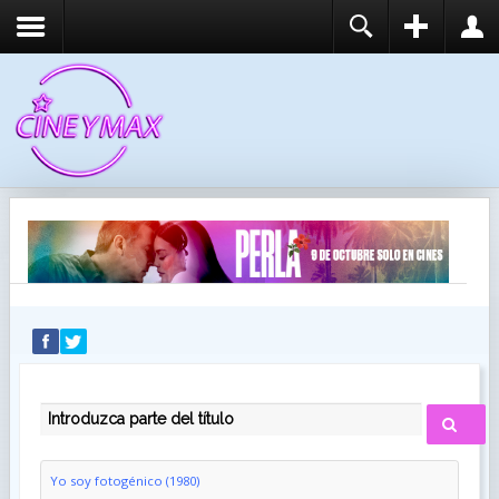
REGISTER
LOGIN
You need to enable user registration from User
USUARIO
Manager/Options in the backend of Joomla before
this module will activate.
CONTRASEÑA
RECUÉRDEME
IDENTIFICARSE
¿Recordar usuario?
¿Recordar contraseña?
INTRODUZCA PARTE DEL TÍTULO
Yo soy fotogénico (1980)