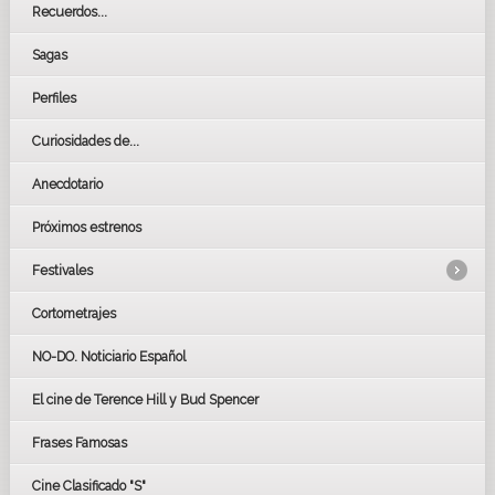
Recuerdos...
Sagas
Perfiles
Curiosidades de...
Anecdotario
Próximos estrenos
Festivales
Cortometrajes
LOS OSCARS
GOYAS
NO-DO. Noticiario Español
CÉSAR
El cine de Terence Hill y Bud Spencer
BAFTA
FESTIVAL DE HUELVA 2019
Frases Famosas
FESTIVAL DE CINE DE SEVILLA 2019
Cine Clasificado "S"