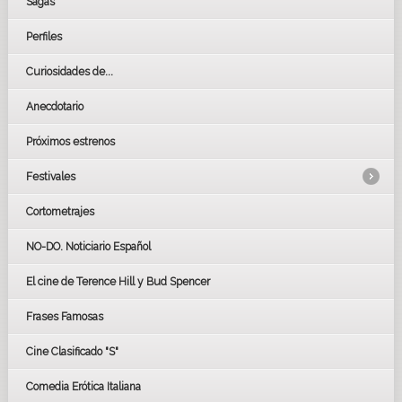
Sagas
Perfiles
Curiosidades de...
Anecdotario
Próximos estrenos
Festivales
Cortometrajes
LOS OSCARS
GOYAS
NO-DO. Noticiario Español
CÉSAR
El cine de Terence Hill y Bud Spencer
BAFTA
FESTIVAL DE HUELVA 2019
Frases Famosas
FESTIVAL DE CINE DE SEVILLA 2019
Cine Clasificado "S"
Comedia Erótica Italiana