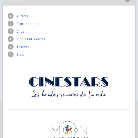
Audios
Como se hizo
Clips
Vídeo Entrevistas
Trailers
B.s.o.