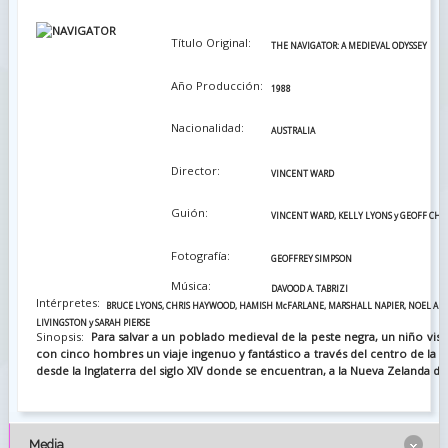
Título Original:
THE NAVIGATOR: A MEDIEVAL ODYSSEY
Año Producción:
1988
Nacionalidad:
AUSTRALIA
Director:
VINCENT WARD
Guión:
VINCENT WARD, KELLY LYONS y GEOFF CHA
Fotografía:
GEOFFREY SIMPSON
Música:
DAVOOD A. TABRIZI
Intérpretes:
BRUCE LYONS, CHRIS HAYWOOD, HAMISH McFARLANE, MARSHALL NAPIER, NOEL APP
LIVINGSTON y SARAH PIERSE
Sinopsis:
Para salvar a un poblado medieval de la peste negra, un niño vis
con cinco hombres un viaje ingenuo y fantástico a través del centro de la tie
desde la Inglaterra del siglo XIV donde se encuentran, a la Nueva Zelanda del
Media