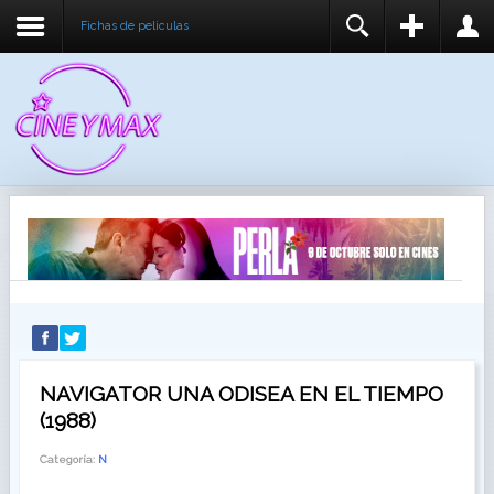
Fichas de peliculas
REGISTER
LOGIN
You need to enable user registration from User
USUARIO
Manager/Options in the backend of Joomla before
this module will activate.
CONTRASEÑA
RECUÉRDEME
IDENTIFICARSE
¿Recordar usuario?
¿Recordar contraseña?
NAVIGATOR UNA ODISEA EN EL TIEMPO
(1988)
Categoría:
N