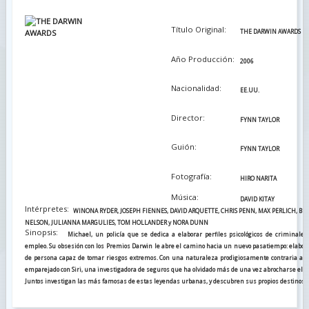
Título Original:
THE DARWIN AWARDS
Año Producción:
2006
Nacionalidad:
EE.UU.
Director:
FYNN TAYLOR
Guión:
FYNN TAYLOR
Fotografía:
HIRO NARITA
Música:
DAVID KITAY
Intérpretes:
WINONA RYDER, JOSEPH FIENNES, DAVID ARQUETTE, CHRIS PENN, MAX PERLICH, BR
NELSON, JULIANNA MARGULIES, TOM HOLLANDER y NORA DUNN
Sinopsis:
Michael, un policía que se dedica a elaborar perfiles psicológicos de criminale
empleo. Su obsesión con los Premios Darwin le abre el camino hacia un nuevo pasatiempo: elaborar 
de persona capaz de tomar riesgos extremos. Con una naturaleza prodigiosamente contraria al p
emparejado con Siri, una investigadora de seguros que ha olvidado más de una vez abrocharse el c
Juntos investigan las más famosas de estas leyendas urbanas, y descubren sus propios destinos p