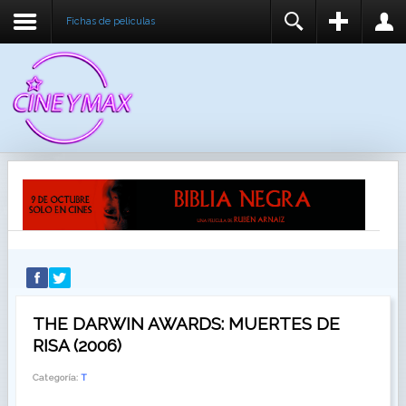
Fichas de peliculas
REGISTER
LOGIN
You need to enable user registration from User
USUARIO
Manager/Options in the backend of Joomla before
this module will activate.
CONTRASEÑA
RECUÉRDEME
IDENTIFICARSE
¿Recordar usuario?
¿Recordar contraseña?
THE DARWIN AWARDS: MUERTES DE
RISA (2006)
Categoría:
T