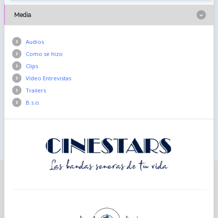
Media
Audios
Como se hizo
Clips
Vídeo Entrevistas
Trailers
B.s.o.