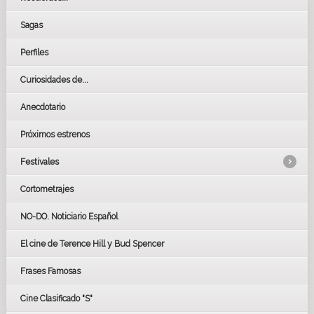
Sagas
Perfiles
Curiosidades de...
Anecdotario
Próximos estrenos
Festivales
Cortometrajes
LOS OSCARS
GOYAS
NO-DO. Noticiario Español
CÉSAR
El cine de Terence Hill y Bud Spencer
BAFTA
FESTIVAL DE HUELVA 2019
Frases Famosas
FESTIVAL DE CINE DE SEVILLA 2019
Cine Clasificado "S"