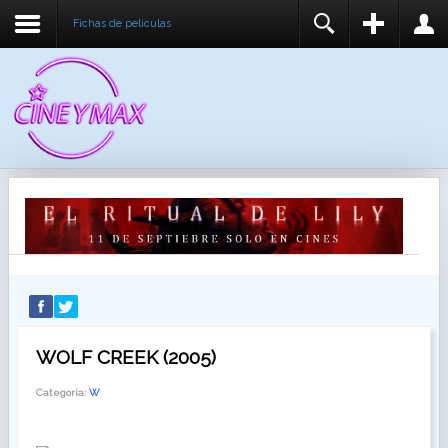
Fichas de peliculas
REGISTER
LOGIN
You need to enable user registration from User
USUARIO
Manager/Options in the backend of Joomla before
this module will activate.
CONTRASEÑA
RECUÉRDEME
IDENTIFICARSE
¿Recordar usuario?
¿Recordar contraseña?
WOLF CREEK (2005)
Categoría:
W