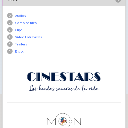
Audios
Como se hizo
Clips
Vídeo Entrevistas
Trailers
B.s.o.