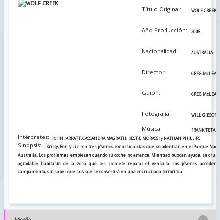
Título Original:
WOLF CREEK
Año Producción:
2005
Nacionalidad:
AUSTRALIA
Director:
GREG McLEAN
Guión:
GREG McLEAN
Fotografía:
WILL GIBSON
Música:
FRANK TETAZ
Intérpretes:
JOHN JARRATT, CASSANDRA MAGRATH, KESTIE MORASSI y NATHAN PHILLIPS
Sinopsis:
Kristy, Ben y Liz son tres jóvenes excursionistas que se adentran en el Parque Naci
Australia. Los problemas empiezan cuando su coche no arranca. Mientras buscan ayuda, se cruza
agradable habitante de la zona que les promete reparar el vehículo. Los jóvenes acceden
campamento, sin saber que su viaje se convertirá en una encrucijada terrorífica.
Media