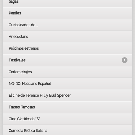
Sagas
Perfiles
Curiosidades de...
Anecdotario
Próximos estrenos
Festivales
Cortometrajes
LOS OSCARS
GOYAS
NO-DO. Noticiario Español
CÉSAR
El cine de Terence Hill y Bud Spencer
BAFTA
FESTIVAL DE HUELVA 2019
Frases Famosas
FESTIVAL DE CINE DE SEVILLA 2019
Cine Clasificado "S"
Comedia Erótica Italiana