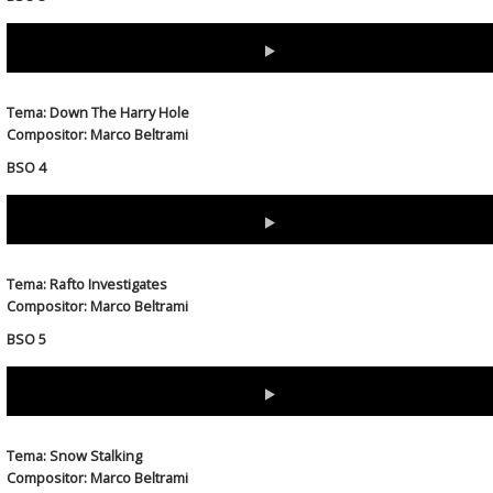
Download
(Right-click & select "save link as" or "save target as"...)
Tema: Down The Harry Hole
Compositor: Marco Beltrami
BSO 4
Download
(Right-click & select "save link as" or "save target as"...)
Tema: Rafto Investigates
Compositor: Marco Beltrami
BSO 5
Download
(Right-click & select "save link as" or "save target as"...)
Tema: Snow Stalking
Compositor: Marco Beltrami