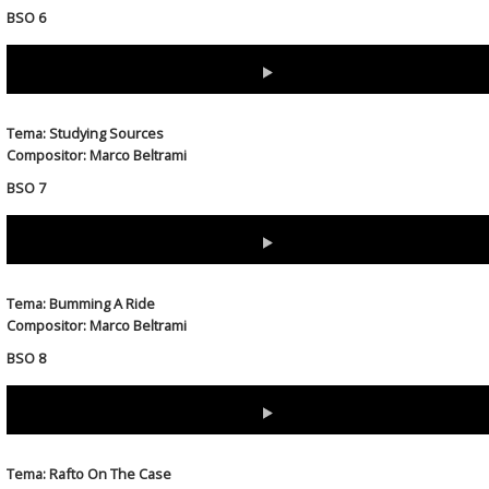
BSO 6
Download
(Right-click & select "save link as" or "save target as"...)
Tema: Studying Sources
Compositor: Marco Beltrami
BSO 7
Download
(Right-click & select "save link as" or "save target as"...)
Tema: Bumming A Ride
Compositor: Marco Beltrami
BSO 8
Download
(Right-click & select "save link as" or "save target as"...)
Tema: Rafto On The Case