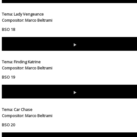
Download
(Right-click & select "save link as" or "save target as"...)
Tema: Lady Vengeance
Compositor: Marco Beltrami
BSO 18
Download
(Right-click & select "save link as" or "save target as"...)
Tema: Finding Katrine
Compositor: Marco Beltrami
BSO 19
Download
(Right-click & select "save link as" or "save target as"...)
Tema: Car Chase
Compositor: Marco Beltrami
BSO 20