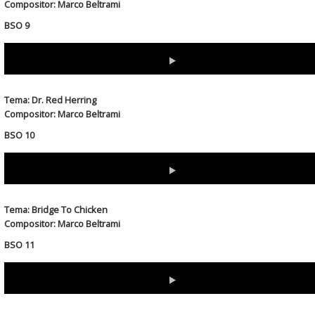
Compositor: Marco Beltrami
BSO 9
Download
(Right-click & select "save link as" or "save target as"...)
Tema: Dr. Red Herring
Compositor: Marco Beltrami
BSO 10
Download
(Right-click & select "save link as" or "save target as"...)
Tema: Bridge To Chicken
Compositor: Marco Beltrami
BSO 11
Download
(Right-click & select "save link as" or "save target as"...)