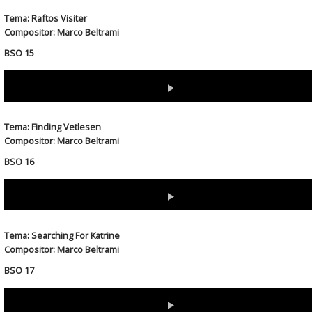
Tema: Raftos Visiter
Compositor: Marco Beltrami
BSO 15
Download
(Right-click & select "save link as" or "save target as"...)
Tema: Finding Vetlesen
Compositor: Marco Beltrami
BSO 16
Download
(Right-click & select "save link as" or "save target as"...)
Tema: Searching For Katrine
Compositor: Marco Beltrami
BSO 17