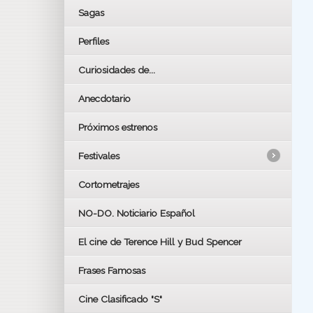
Sagas
Perfiles
Curiosidades de...
Anecdotario
Próximos estrenos
Festivales
Cortometrajes
LOS OSCARS
GOYAS
NO-DO. Noticiario Español
CÉSAR
El cine de Terence Hill y Bud Spencer
BAFTA
FESTIVAL DE HUELVA 2019
Frases Famosas
FESTIVAL DE CINE DE SEVILLA 2019
Cine Clasificado "S"