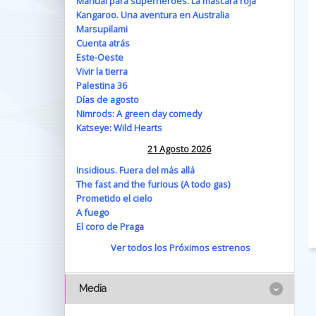
Manual para superhéroes. La máscara roja
Kangaroo. Una aventura en Australia
Marsupilami
Cuenta atrás
Este-Oeste
Vivir la tierra
Palestina 36
Días de agosto
Nimrods: A green day comedy
Katseye: Wild Hearts
21 Agosto 2026
Insidious. Fuera del más allá
The fast and the furious (A todo gas)
Prometido el cielo
A fuego
El coro de Praga
Ver todos los Próximos estrenos
Media