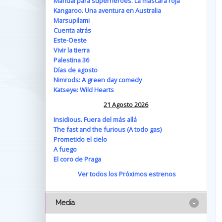
Manual para superhéroes. La máscara roja
Kangaroo. Una aventura en Australia
Marsupilami
Cuenta atrás
Este-Oeste
Vivir la tierra
Palestina 36
Días de agosto
Nimrods: A green day comedy
Katseye: Wild Hearts
21 Agosto 2026
Insidious. Fuera del más allá
The fast and the furious (A todo gas)
Prometido el cielo
A fuego
El coro de Praga
Ver todos los Próximos estrenos
Media