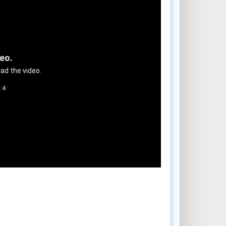
deo.
ad the video.
:4