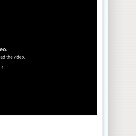
deo.
ad the video.
:4