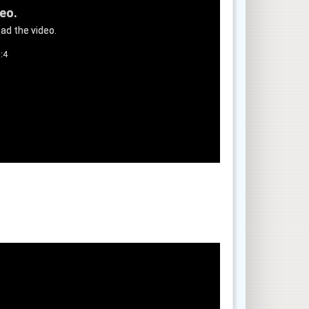
deo.
ad the video.
:4