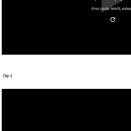
Error code: html5_video
Clip 3