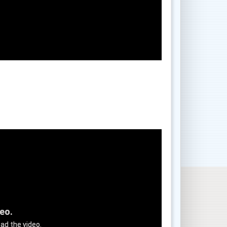
deo.
ad the video.