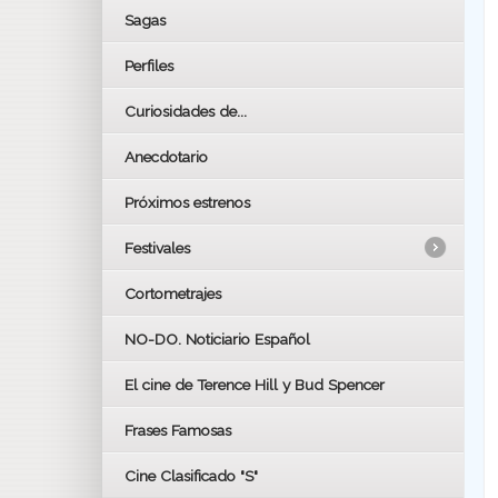
Sagas
Perfiles
Curiosidades de...
Anecdotario
Próximos estrenos
Festivales
Cortometrajes
LOS OSCARS
GOYAS
NO-DO. Noticiario Español
CÉSAR
El cine de Terence Hill y Bud Spencer
BAFTA
FESTIVAL DE HUELVA 2019
Frases Famosas
FESTIVAL DE CINE DE SEVILLA 2019
Cine Clasificado "S"