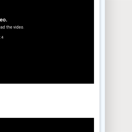
deo.
ad the video.
:4