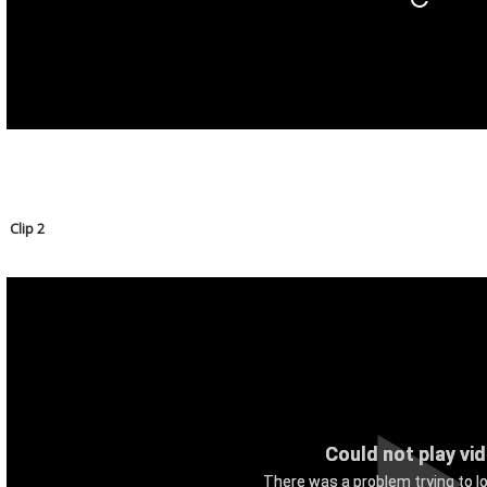
Clip 2
Could not play vi
There was a problem trying to lo