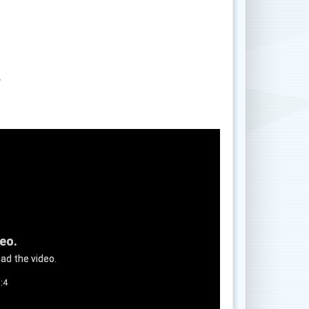
.
deo.
ad the video.
:4