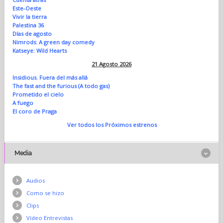
Este-Oeste
Vivir la tierra
Palestina 36
Días de agosto
Nimrods: A green day comedy
Katseye: Wild Hearts
21 Agosto 2026
Insidious. Fuera del más allá
The fast and the furious (A todo gas)
Prometido el cielo
A fuego
El coro de Praga
Ver todos los Próximos estrenos
Media
Audios
Como se hizo
Clips
Vídeo Entrevistas