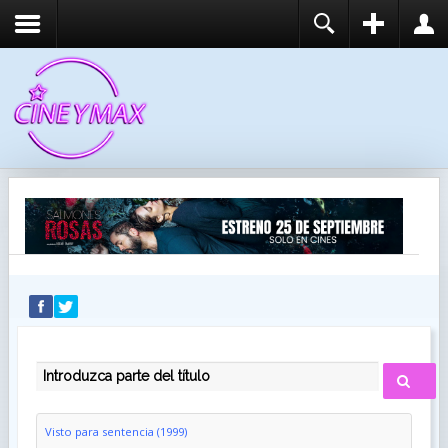
REGISTER
LOGIN
You need to enable user registration from User
USUARIO
Manager/Options in the backend of Joomla before
this module will activate.
CONTRASEÑA
RECUÉRDEME
IDENTIFICARSE
¿Recordar usuario?
¿Recordar contraseña?
INTRODUZCA PARTE DEL TÍTULO
Visto para sentencia (1999)