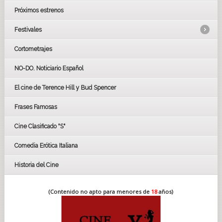
Próximos estrenos
Festivales
Cortometrajes
LOS OSCARS
GOYAS
NO-DO. Noticiario Español
CÉSAR
El cine de Terence Hill y Bud Spencer
BAFTA
FESTIVAL DE HUELVA 2019
Frases Famosas
FESTIVAL DE CINE DE SEVILLA 2019
Cine Clasificado "S"
Comedia Erótica Italiana
Historia del Cine
(Contenido no apto para menores de
18
años)