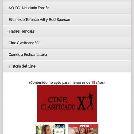
GOYAS
NO-DO. Noticiario Español
CÉSAR
El cine de Terence Hill y Bud Spencer
BAFTA
FESTIVAL DE HUELVA 2019
Frases Famosas
FESTIVAL DE CINE DE SEVILLA 2019
Cine Clasificado "S"
Comedia Erótica Italiana
Historia del Cine
(Contenido no apto para menores de
18
años)