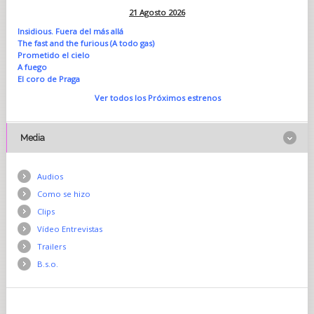
21 Agosto 2026
Insidious. Fuera del más allá
The fast and the furious (A todo gas)
Prometido el cielo
A fuego
El coro de Praga
Ver todos los Próximos estrenos
Media
Audios
Como se hizo
Clips
Vídeo Entrevistas
Trailers
B.s.o.