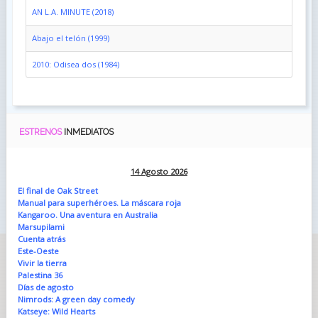
AN L.A. MINUTE (2018)
Abajo el telón (1999)
2010: Odisea dos (1984)
ESTRENOS
INMEDIATOS
14 Agosto 2026
El final de Oak Street
Manual para superhéroes. La máscara roja
Kangaroo. Una aventura en Australia
Marsupilami
Cuenta atrás
Este-Oeste
Vivir la tierra
Palestina 36
Días de agosto
Nimrods: A green day comedy
Katseye: Wild Hearts