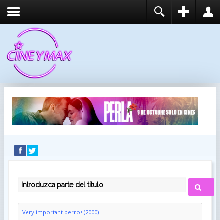
REGISTER
LOGIN
You need to enable user registration from User
USUARIO
Manager/Options in the backend of Joomla before
this module will activate.
CONTRASEÑA
RECUÉRDEME
IDENTIFICARSE
¿Recordar usuario?
¿Recordar contraseña?
INTRODUZCA PARTE DEL TÍTULO
Very important perros (2000)