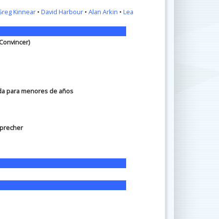
Greg Kinnear
•
David Harbour
•
Alan Arkin
•
Lea
 Convincer)
ada para menores de años
Sprecher