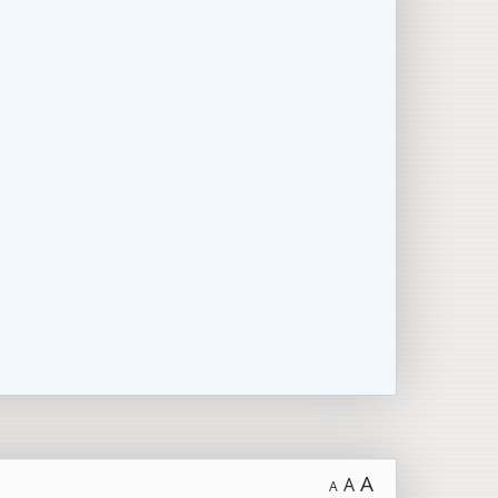
A
A
A