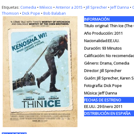
Etiquetas:
Comedia
•
México
•
Anterior a 2015
•
Jill Sprecher
•
Jeff Danna
•
Thomson
•
Dick Pope
•
Bob Balaban
INFORMACIÓN
Titulo original:
Thin Ice (The
Año Producción: 2011
Nacionalidad:EE.UU.
Duración:
93 Minutos
Calificación: No recomend
Género: Drama, Comedia
Director: Jill Sprecher
Guión:
Jill Sprecher, Karen 
Fotografía:
Dick Pope
Música: Jeff Danna
FECHAS DE ESTRENO
EE.UU.: 29 Enero 2011
DISTRIBUCIÓN EN ESPAÑA