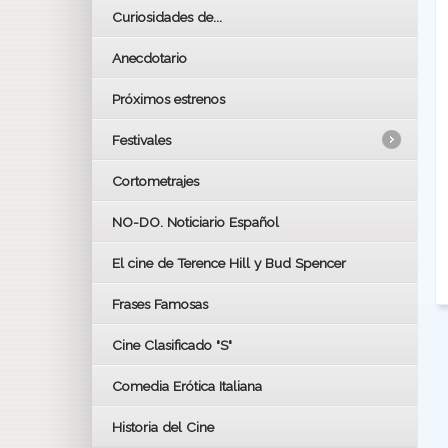
Curiosidades de...
Anecdotario
Próximos estrenos
Festivales
Cortometrajes
LOS OSCARS
GOYAS
NO-DO. Noticiario Español
CÉSAR
El cine de Terence Hill y Bud Spencer
BAFTA
FESTIVAL DE HUELVA 2019
Frases Famosas
FESTIVAL DE CINE DE SEVILLA 2019
Cine Clasificado "S"
Comedia Erótica Italiana
Historia del Cine