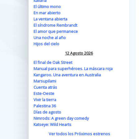
Italiana
El último mono
En mar abierto
La ventana abierta
El síndrome Rembrandt
El amor que permanece
Una noche al año
Hijos del cielo
12 Agosto 2026
El final de Oak Street
Manual para superhéroes. La máscara roja
Kangaroo. Una aventura en Australia
Marsupilami
Cuenta atrás
Este-Oeste
Vivir la tierra
Palestina 36
Días de agosto
Nimrods: A green day comedy
Katseye: Wild Hearts
Ver todos los Próximos estrenos