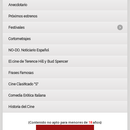
Anecdotario
Próximos estrenos
Festivales
Cortometrajes
LOS OSCARS
GOYAS
NO-DO. Noticiario Español
CÉSAR
El cine de Terence Hill y Bud Spencer
BAFTA
FESTIVAL DE HUELVA 2019
Frases Famosas
FESTIVAL DE CINE DE SEVILLA 2019
Cine Clasificado "S"
Comedia Erótica Italiana
Historia del Cine
(Contenido no apto para menores de
18
años)