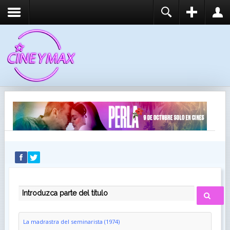
REGISTER
LOGIN
You need to enable user registration from User
USUARIO
Manager/Options in the backend of Joomla before
this module will activate.
CONTRASEÑA
RECUÉRDEME
IDENTIFICARSE
¿Recordar usuario?
¿Recordar contraseña?
INTRODUZCA PARTE DEL TÍTULO
La madrastra del seminarista (1974)