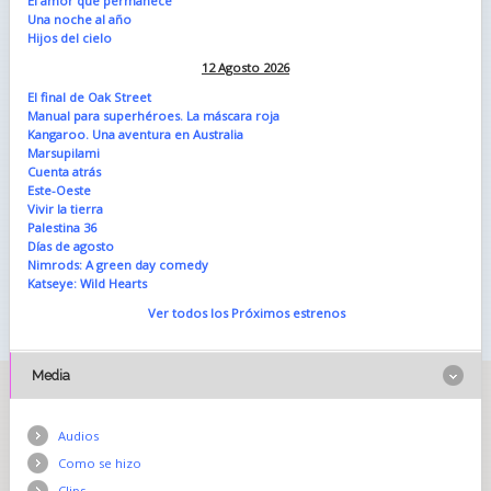
El amor que permanece
Una noche al año
Hijos del cielo
12 Agosto 2026
El final de Oak Street
Manual para superhéroes. La máscara roja
Kangaroo. Una aventura en Australia
Marsupilami
Cuenta atrás
Este-Oeste
Vivir la tierra
Palestina 36
Días de agosto
Nimrods: A green day comedy
Katseye: Wild Hearts
Ver todos los Próximos estrenos
Media
Audios
Como se hizo
Clips