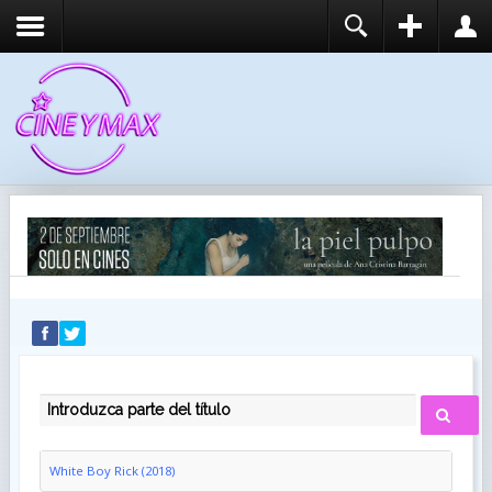
REGISTER
LOGIN
You need to enable user registration from User
USUARIO
Manager/Options in the backend of Joomla before
this module will activate.
CONTRASEÑA
RECUÉRDEME
IDENTIFICARSE
¿Recordar usuario?
¿Recordar contraseña?
INTRODUZCA PARTE DEL TÍTULO
White Boy Rick (2018)