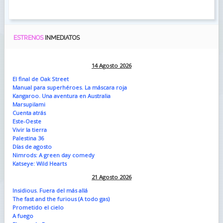
ESTRENOS
INMEDIATOS
14 Agosto 2026
El final de Oak Street
Manual para superhéroes. La máscara roja
Kangaroo. Una aventura en Australia
Marsupilami
Cuenta atrás
Este-Oeste
Vivir la tierra
Palestina 36
Días de agosto
Nimrods: A green day comedy
Katseye: Wild Hearts
21 Agosto 2026
Insidious. Fuera del más allá
The fast and the furious (A todo gas)
Prometido el cielo
A fuego