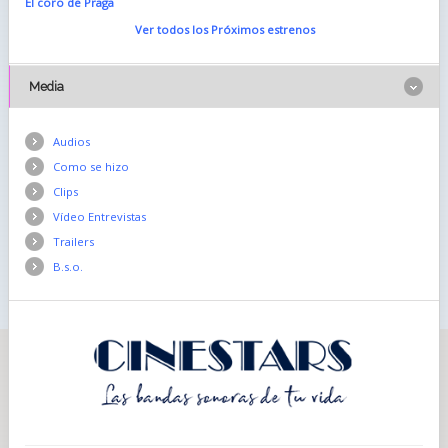
El coro de Praga
Ver todos los Próximos estrenos
Media
Audios
Como se hizo
Clips
Vídeo Entrevistas
Trailers
B.s.o.