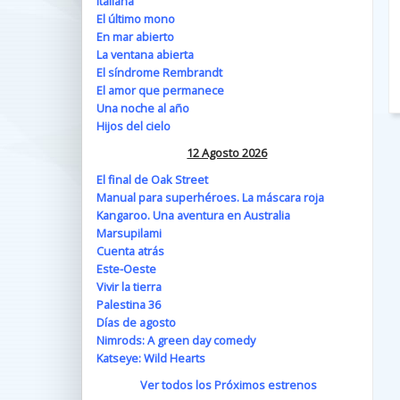
Italiana
El último mono
En mar abierto
La ventana abierta
El síndrome Rembrandt
El amor que permanece
Una noche al año
Hijos del cielo
12 Agosto 2026
El final de Oak Street
Manual para superhéroes. La máscara roja
Kangaroo. Una aventura en Australia
Marsupilami
Cuenta atrás
Este-Oeste
Vivir la tierra
Palestina 36
Días de agosto
Nimrods: A green day comedy
Katseye: Wild Hearts
Ver todos los Próximos estrenos