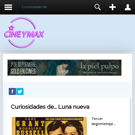
Curiosidades de...
REGISTER
LOGIN
You need to enable user registration from User
USUARIO
Manager/Options in the backend of Joomla before
this module will activate.
CONTRASEÑA
RECUÉRDEME
IDENTIFICARSE
¿Recordar usuario?
¿Recordar contraseña?
Curiosidades de... Luna nueva
Tercer
largometraje...