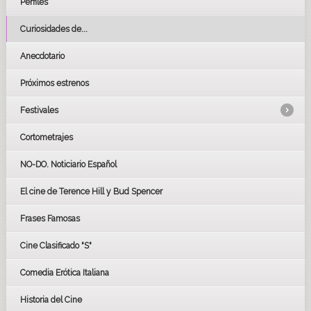
Perfiles
Curiosidades de...
Anecdotario
Próximos estrenos
Festivales
Cortometrajes
LOS OSCARS
GOYAS
NO-DO. Noticiario Español
CÉSAR
El cine de Terence Hill y Bud Spencer
BAFTA
FESTIVAL DE HUELVA 2019
Frases Famosas
FESTIVAL DE CINE DE SEVILLA 2019
Cine Clasificado "S"
Comedia Erótica Italiana
Historia del Cine