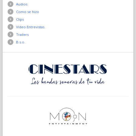
Audios
Como se hizo
Clips
Vídeo Entrevistas
Trailers
B.s.o.