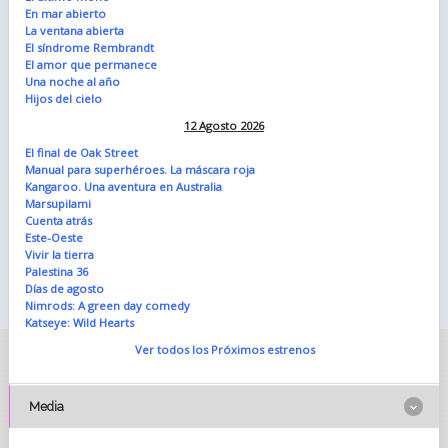
En mar abierto
La ventana abierta
El síndrome Rembrandt
El amor que permanece
Una noche al año
Hijos del cielo
12 Agosto 2026
El final de Oak Street
Manual para superhéroes. La máscara roja
Kangaroo. Una aventura en Australia
Marsupilami
Cuenta atrás
Este-Oeste
Vivir la tierra
Palestina 36
Días de agosto
Nimrods: A green day comedy
Katseye: Wild Hearts
Ver todos los Próximos estrenos
Media