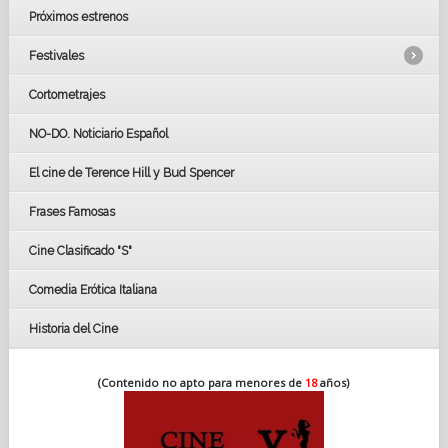
Próximos estrenos
Festivales
Cortometrajes
LOS OSCARS
GOYAS
NO-DO. Noticiario Español
CÉSAR
El cine de Terence Hill y Bud Spencer
BAFTA
FESTIVAL DE HUELVA 2019
Frases Famosas
FESTIVAL DE CINE DE SEVILLA 2019
Cine Clasificado "S"
Comedia Erótica Italiana
Historia del Cine
(Contenido no apto para menores de
18
años)