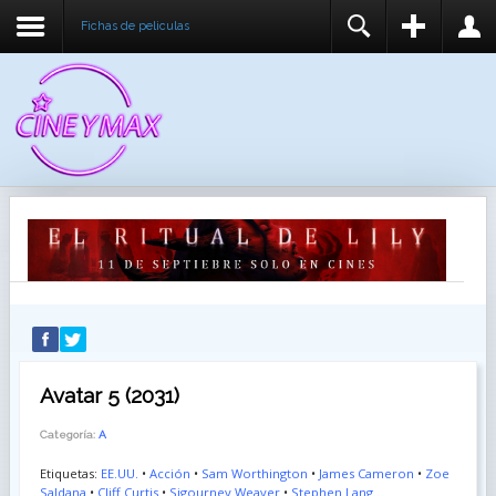
Fichas de peliculas
REGISTER
LOGIN
You need to enable user registration from User
USUARIO
Manager/Options in the backend of Joomla before
this module will activate.
CONTRASEÑA
RECUÉRDEME
IDENTIFICARSE
¿Recordar usuario?
¿Recordar contraseña?
Avatar 5 (2031)
Categoría:
A
Etiquetas:
EE.UU.
•
Acción
•
Sam Worthington
•
James Cameron
•
Zoe
Saldana
•
Cliff Curtis
•
Sigourney Weaver
•
Stephen Lang