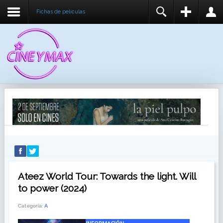
Fichas de peliculas
REGISTER
LOGIN
You need to enable user registration from User
USUARIO
Manager/Options in the backend of Joomla before
this module will activate.
CONTRASEÑA
RECUÉRDEME
IDENTIFICARSE
¿Recordar usuario?
¿Recordar contraseña?
Ateez World Tour: Towards the light. Will
to power (2024)
Categoría:
A