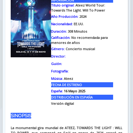
INFORMACIÓN
Titulo original:
Ateez World Tour:
Towards The Light. Will To Power
Año Producción:
2024
Nacionalidad:
EE.UU.
Duración:
308
Minutos
Calificación:
No recomendada para
menores de años
Género:
Concierto musical
Director:
Guión:
Fotografía:
Música:
Ateez
FECHA DE ESTRENO
España:
16 Mayo 2025
DISTRIBUCIÓN EN ESPAÑA
Versión digital
SINOPSIS
La monumental gira mundial de ATEEZ, TOWARDS THE LIGHT : WILL
TO POWER, que comenzó en Seúl en enero de 2024, arrasó en