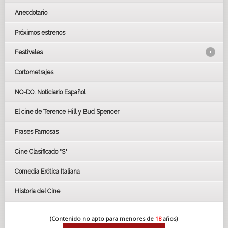
Anecdotario
Próximos estrenos
Festivales
Cortometrajes
LOS OSCARS
GOYAS
NO-DO. Noticiario Español
CÉSAR
El cine de Terence Hill y Bud Spencer
BAFTA
FESTIVAL DE HUELVA 2019
Frases Famosas
FESTIVAL DE CINE DE SEVILLA 2019
Cine Clasificado "S"
Comedia Erótica Italiana
Historia del Cine
(Contenido no apto para menores de
18
años)