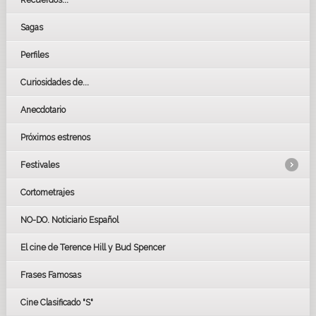
Recuerdos...
Sagas
Perfiles
Curiosidades de...
Anecdotario
Próximos estrenos
Festivales
Cortometrajes
LOS OSCARS
GOYAS
NO-DO. Noticiario Español
CÉSAR
El cine de Terence Hill y Bud Spencer
BAFTA
FESTIVAL DE HUELVA 2019
Frases Famosas
FESTIVAL DE CINE DE SEVILLA 2019
Cine Clasificado "S"