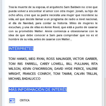
Tras la muerte de su esposa, el arquitecto Sam Baldwin no cree que
pueda volver a encontrar el amor con otra mujer. Jonah, su hijo de
ocho años, cree que su padre necesita una mujer que reordene su
vida, así que decide llamar a un programa de radio a nivel nacional,
el día de Navidad, para contar su historia. Miles de mujeres le
escuchan, y una de ellas es Annie Reed, que está a punto de casarse
con su prometido Walter. Annie comienza a obsesionarse con la
idea de que debe conocer a Sam para comprobar que no es el
hombre de su vida, antes de casarse con Walter...
INTÉRPRETES
TOM HANKS, MEG RYAN, ROSS MALINGER, VICTOR GARBER,
TOM RIIS FARRELL, CAREY LOWELL, BILL PULLMAN, RITA
WILSON, KEVIN O'MORRISON, DAVID HYDE PIERCE, VALERIE
WRIGHT, FRANCES CONROY, TOM TAMMI, CALVIN TRILLIN,
MICHAEL BADALUCCO
MÁS INFORMACIÓN DE INTERÉS
CRITICA