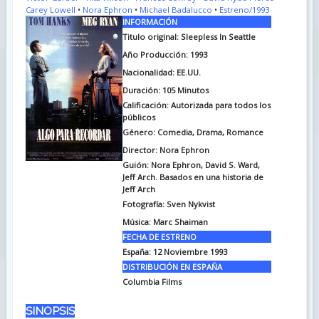
Carey Lowell
•
Nora Ephron
•
Michael Badalucco
•
Estreno/1993
INFORMACIÓN
Titulo original: Sleepless In Seattle
Año Producción: 1993
Nacionalidad: EE.UU.
Duración: 105
Minutos
Calificación: Autorizada para todos los
públicos
Género: Comedia, Drama, Romance
Director: Nora Ephron
Guión: Nora Ephron, David S. Ward,
Jeff Arch. Basados en una historia de
Jeff Arch
Fotografía: Sven Nykvist
Música: Marc Shaiman
FECHA DE ESTRENO
España: 12 Noviembre 1993
DISTRIBUCIÓN EN ESPAÑA
Columbia Films
SINOPSIS