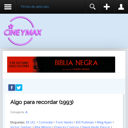
Fichas de peliculas
REGISTER
LOGIN
You need to enable user registration from User
USUARIO
Manager/Options in the backend of Joomla before
this module will activate.
CONTRASEÑA
RECUÉRDEME
IDENTIFICARSE
¿Recordar usuario?
¿Recordar contraseña?
Algo para recordar (1993)
Categoría:
A
Etiquetas:
EE.UU.
•
Comedia
•
Tom Hanks
•
Bill Pullman
•
Meg Ryan
•
Victor Garber
•
Rita Wilson
•
Frances Conroy
•
David Hyde Pierce
•