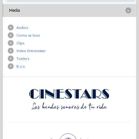
Media
Audios
Como se hizo
Clips
Vídeo Entrevistas
Trailers
B.s.o.