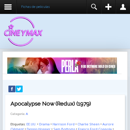
Fichas de peliculas
REGISTER
LOGIN
You need to enable user registration from User
USUARIO
Manager/Options in the backend of Joomla before
this module will activate.
CONTRASEÑA
RECUÉRDEME
IDENTIFICARSE
¿Recordar usuario?
¿Recordar contraseña?
Apocalypse Now (Redux) (1979)
Categoría:
A
Etiquetas:
EE.UU.
•
Drama
•
Harrison Ford
•
Charlie Sheen
•
Aurore
Clément
•
Dennis Hopper
•
Sam Bottoms
•
Francis Ford Coppola
•