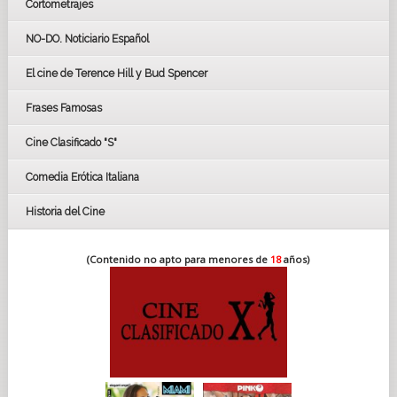
Cortometrajes
LOS OSCARS
GOYAS
NO-DO. Noticiario Español
CÉSAR
El cine de Terence Hill y Bud Spencer
BAFTA
FESTIVAL DE HUELVA 2019
Frases Famosas
FESTIVAL DE CINE DE SEVILLA 2019
Cine Clasificado "S"
Comedia Erótica Italiana
Historia del Cine
(Contenido no apto para menores de
18
años)