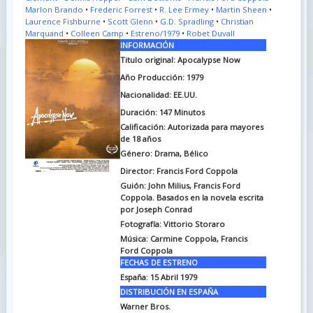
Marlon Brando
•
Frederic Forrest
•
R. Lee Ermey
•
Martin Sheen
•
Laurence Fishburne
•
Scott Glenn
•
G.D. Spradling
•
Christian
Marquand
•
Colleen Camp
•
Estreno/1979
•
Robet Duvall
INFORMACIÓN
Titulo original:
Apocalypse Now
Año Producción: 1979
Nacionalidad: EE.UU.
Duración:
147 Minutos
Calificación: Autorizada para mayores
de 18 años
Género: Drama, Bélico
Director: Francis Ford Coppola
Guión:
John Milius, Francis Ford
Coppola. Basados en la novela escrita
por Joseph Conrad
Fotografía:
Vittorio Storaro
Música:
Carmine Coppola, Francis
Ford Coppola
FECHAS DE ESTRENO
España: 15 Abril 1979
DISTRIBUCIÓN EN ESPAÑA
Warner Bros.