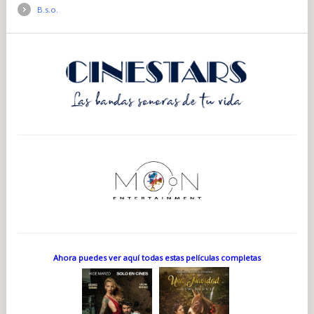
Irlandés (IRA) a
principios de la década de 1970 para luchar por
B.s.o.
la independencia de Irlanda.
A pesar de ser finalmente capturada y encarcelada por el
asalto a Russborough House, Dugdale pasó a la
historia.
Durante su juicio, defendió sus acciones con un discurso
apasionado y elocuente, denunciando la
presencia colonial
británica en Irlanda y justificando sus acciones como un golpe
contra la opresión.
Su defensa legal captó la atención de los medios de
comunicación de todo el mundo, presentándola como
un
símbolo del compromiso del IRA con su causa.
Dugdale dio a luz a un hijo en la prisión de Limerick en 1975, y
después de cumplir su condena siguió siendo
una activista
política abierta del Sinn Fein y en cuestiones de injusticia
social.
Sus acciones, aunque controvertidas y polarizadoras, siguen
siendo un testimonio de su inquebrantable
dedicación a la
búsqueda de la justicia, la independencia y la identidad
nacional.
Ahora puedes ver aquí todas estas películas completas