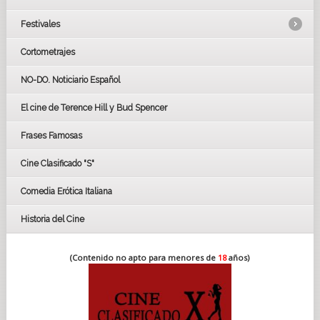
Festivales
Cortometrajes
LOS OSCARS
GOYAS
NO-DO. Noticiario Español
CÉSAR
El cine de Terence Hill y Bud Spencer
BAFTA
FESTIVAL DE HUELVA 2019
Frases Famosas
FESTIVAL DE CINE DE SEVILLA 2019
Cine Clasificado "S"
Comedia Erótica Italiana
Historia del Cine
(Contenido no apto para menores de
18
años)