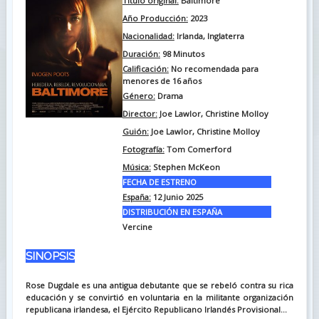
Titulo original:
Baltimore
Año Producción:
2023
Nacionalidad:
Irlanda, Inglaterra
Duración:
98
Minutos
Calificación:
No recomendada para
menores de 16 años
Género:
Drama
Director:
Joe Lawlor, Christine Molloy
Guión:
Joe Lawlor, Christine Molloy
Fotografía:
Tom Comerford
Música:
Stephen McKeon
FECHA DE ESTRENO
España:
12 Junio 2025
DISTRIBUCIÓN EN ESPAÑA
Vercine
SINOPSIS
Rose Dugdale es una antigua debutante que se rebeló contra su rica
educación y se convirtió en voluntaria en la militante organización
republicana irlandesa, el Ejército Republicano Irlandés Provisional...