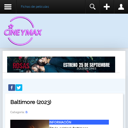
Fichas de peliculas
REGISTER
LOGIN
You need to enable user registration from User
USUARIO
Manager/Options in the backend of Joomla before
this module will activate.
CONTRASEÑA
RECUÉRDEME
IDENTIFICARSE
¿Recordar usuario?
¿Recordar contraseña?
Baltimore (2023)
Categoría:
B
INFORMACIÓN