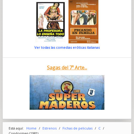
Ver todas las comedias eróticas italianas
Sagas del 7º Arte...
Está aquí:
Home
/
Estrenos
/
Fichas de peliculas
/
C
/
Condorman (1981)