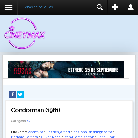
Fichas de peliculas
REGISTER
LOGIN
You need to enable user registration from User
USUARIO
Manager/Options in the backend of Joomla before
this module will activate.
CONTRASEÑA
RECUÉRDEME
IDENTIFICARSE
¿Recordar usuario?
¿Recordar contraseña?
Condorman (1981)
Categoría:
C
Etiquetas:
Aventura
•
Charles Jarrott
•
Nacionalidad/Inglaterra
•
Barbara Carrera
•
Oliver Reed
•
Jean-Pierre Kalfon
•
Dana Elcar
•