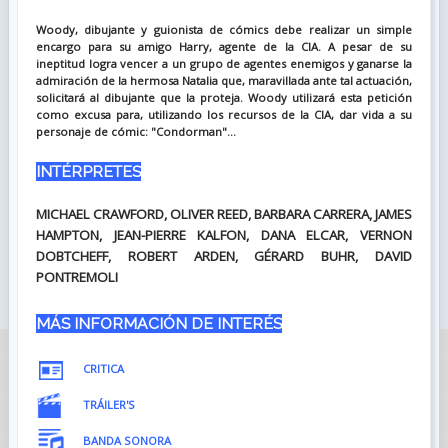
Woody, dibujante y guionista de cómics debe realizar un simple
encargo para su amigo Harry, agente de la CIA. A pesar de su
ineptitud logra vencer a un grupo de agentes enemigos y ganarse la
admiración de la hermosa Natalia que, maravillada ante tal actuación,
solicitará al dibujante que la proteja. Woody utilizará esta petición
como excusa para, utilizando los recursos de la CIA, dar vida a su
personaje de cómic: "Condorman"...
INTÉRPRETES
MICHAEL CRAWFORD, OLIVER REED, BARBARA CARRERA, JAMES
HAMPTON, JEAN-PIERRE KALFON, DANA ELCAR, VERNON
DOBTCHEFF, ROBERT ARDEN, GÉRARD BUHR, DAVID
PONTREMOLI
MÁS INFORMACIÓN DE INTERÉS
CRITICA
TRÁILER'S
BANDA SONORA