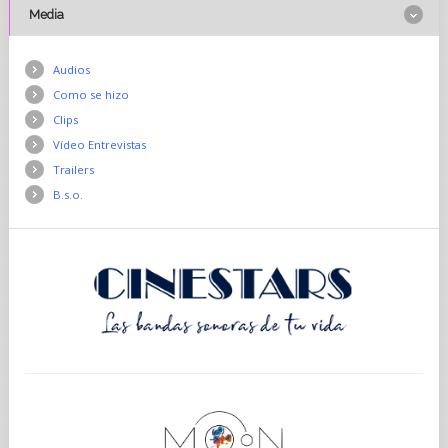
Media
Audios
Como se hizo
Clips
Vídeo Entrevistas
Trailers
B.s.o.