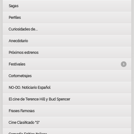
Sagas
Perfiles
Curiosidades de...
Anecdotario
Próximos estrenos
Festivales
Cortometrajes
LOS OSCARS
GOYAS
NO-DO. Noticiario Español
CÉSAR
El cine de Terence Hill y Bud Spencer
BAFTA
FESTIVAL DE HUELVA 2019
Frases Famosas
FESTIVAL DE CINE DE SEVILLA 2019
Cine Clasificado "S"