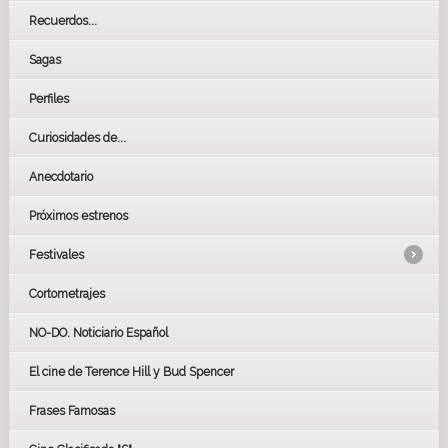
Recuerdos...
Sagas
Perfiles
Curiosidades de...
Anecdotario
Próximos estrenos
Festivales
Cortometrajes
LOS OSCARS
GOYAS
NO-DO. Noticiario Español
CÉSAR
El cine de Terence Hill y Bud Spencer
BAFTA
FESTIVAL DE HUELVA 2019
Frases Famosas
FESTIVAL DE CINE DE SEVILLA 2019