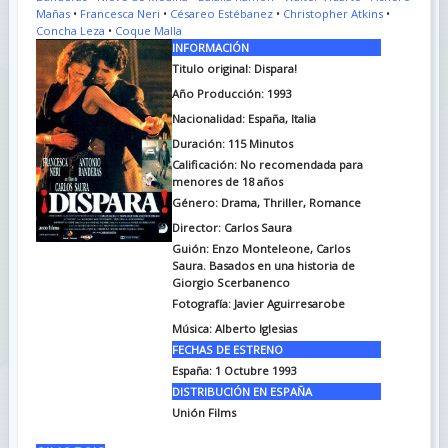
Mañas
•
Francesca Neri
•
Césareo Estébanez
•
Christopher Atkins
•
Concha Leza
•
Coque Malla
INFORMACIÓN
Titulo original:
Dispara!
Año Producción: 1993
Nacionalidad: España, Italia
Duración:
115 Minutos
Calificación: No recomendada para
menores de 18 años
Género: Drama, Thriller, Romance
Director: Carlos Saura
Guión:
Enzo Monteleone, Carlos
Saura. Basados en una historia de
Giorgio Scerbanenco
Fotografía:
Javier Aguirresarobe
Música:
Alberto Iglesias
FECHAS DE ESTRENO
España:
1 Octubre 1993
DISTRIBUCIÓN EN ESPAÑA
Unión Films