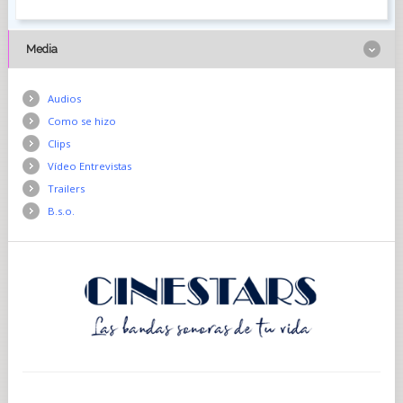
Media
Audios
Como se hizo
Clips
Vídeo Entrevistas
Trailers
B.s.o.