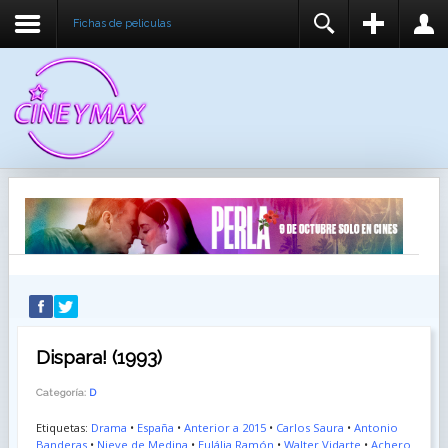
Fichas de peliculas
REGISTER
LOGIN
You need to enable user registration from User
USUARIO
Manager/Options in the backend of Joomla before
this module will activate.
CONTRASEÑA
RECUÉRDEME
IDENTIFICARSE
¿Recordar usuario?
¿Recordar contraseña?
Dispara! (1993)
Categoría:
D
Etiquetas:
Drama
•
España
•
Anterior a 2015
•
Carlos Saura
•
Antonio
Banderas
•
Nieve de Medina
•
Eulália Ramón
•
Walter Vidarte
•
Achero