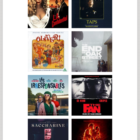
solo. Pierre es un hombre herido que también busca la
aprobación de un padre admirado pero silencioso, una
aprobación que nunca obtendrá. Eso no se percibe de
inmediato, pero sus fragilidades aparecen poco a poco a
medida que Baptiste descubre aspectos de su vida. Por eso no
quería representar a un escritor genial y seguro de sí mismo.
¿A través de su deseo de no relacionarse con los demás, lo
imagina como algo misántropo?...
Hay sin duda cierta misantropía en él, aunque nunca se
menciona explícitamente, y eso me gusta: no etiquetar los
comportamientos ni ponerles nombres arquetípicos. Creo
que los artistas, en su burbuja, pueden sentir cierta inclinación
por ese retiro. Pero esa misantropía relativa —que no es en
absoluto odio hacia los demás, sino más bien una voluntad de
apartarse— suele ir acompañada de un profundo amor por la
humanidad y del deseo de reencontrarla a través de la
creación.
De este escritor bloqueado por la figura paterna y que busca
su aprobación, ¿diría que sigue siendo un
niño que no ha
crecido del todo?...
Hay evidentemente una forma de inmadurez en él,
empezando por esa idea absurda de querer desprenderse de
su propia existencia. Es la idea de un niño grande —o de un
niño ya mayor—, como se quiera ver. Cualquiera que hiciera