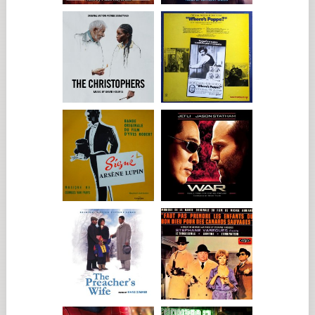
pesadas?...
Puede que me haya ocurrido en ciertos periodos de mi vida,
aunque no tengo recuerdos muy concretos de ello. Creo que
lo que más me ha pesado ha sido la inversión en el trabajo. He
tenido un gusto casi frenético por la sala de ensayos o por
encerrarme en mi despacho para trabajar. Abstraerse de la
vida es una idea o una aspiración que me persiguió durante
mucho tiempo. Desde el nacimiento de mi hijo mayor, hace
diez años, eso ya no es posible. He renunciado a ello, y no sin
cierta felicidad.
El culto a la torre de marfil, que me acompañó durante años,
tiene aspectos oscuros: una incapacidad para enfrentarse a la
vida. Cuando uno se entrega únicamente al trabajo para llenar
todos los vacíos, también puede encontrarse con otro vacío:
el de una creación que ya no se alimenta de nada.
Al confiar su teléfono a Baptiste y excluirse de los demás,
Pierre se abre al mundo, se vuelve disponible… ¿Por qué el
teléfono lo alienaba como una adicción?...
Eso es lo que él afirma. Claramente hay una forma de
alienación. Curiosamente, a menudo se dice que las personas
que pasan todo el tiempo frente a las pantallas no son
hombres de letras. Pierre es paradójico en ese sentido.
Ganador del Prix Goncourt, parece necesitar constantemente
saber qué piensan los demás de él, qué quieren decirle y
cómo se lo dicen. Pero al mismo tiempo quiere liberarse de
todo eso: que otra persona se encargue por él y resuelva los