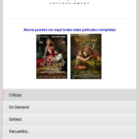
joven imitador muy talentoso, Pierre Chozène no imagina las
consecuencias que esto tendrá.
Porque Baptiste no se limitará a responder llamadas: tomará
iniciativas y ciertas libertades hasta el
punto de inventar y
reorientar completamente la vida del escritor. Cambiará las
reglas del juego y, sin
querer, le permitirá escapar de una vida
Ahora puedes ver aquí todas estas películas completas
que ya no desea y que lo asfixia. Al mismo tiempo,
Pierre
Chozène, al confiarse, transmitirá a Baptiste la idea de
que hay que vivir la vida ahora y plenamente,
sin hipotecarla
en busca de un éxito incierto y efímero. Esta es la línea
narrativa que exploramos junto
con mi co-guionista Claire
Barré.
También me gustó mucho la relación entre Baptiste y Elsa,
artista pintora e hija del escritor. El hecho
de que ella le
proponga posar para él y que el cuadro en el que se inspira
represente a una mujer
cuestiona la historia de la pintura.
Durante mucho tiempo, las mujeres no tuvieron acceso a las
bellas
artes y menos aún a la posibilidad de pintar a partir de
Críticas
modelos masculinos. También plantea
cuestiones sobre el
género. Baptiste propone como título del cuadro «Masculino
femenino». Y, más
allá del personaje de Elsa, creo que todos
On Demand
los personajes femeninos muestran una libertad que
no
encontramos ni en Baptiste ni en Pierre Chozène.
Sorteos
¿En qué se diferencia el trabajo de adaptación de la escritura
Recuerdos...
de un guion original?...
La primera parte de este trabajo fue preguntarme por qué esta