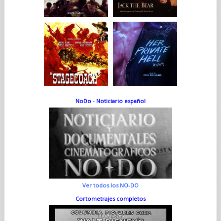
asesoramiento sutil de Michaël Gregorio. Era necesario que
cada uno avanzara hacia el otro. Nos sentimos cómodos de
inmediato.
Al ver la película, ¿pudo admirar su trabajo como actor,
especialmente en el playback de las imitaciones?...
En sí, me pareció increíble. Pero no solo en eso: en todo. Me
gusta la finura y la flexibilidad de su humor, la mirada tierna
que tiene y que le permite mantener cierta distancia respecto
a todo, sobre todo respecto a cualquier facilidad. Me encanta.
Y su voz mezclada con la suya, ¿le resultó extraña?...
NoDo - Noticiario español
Es una situación que nunca había visto en ninguna película;
simplemente no existe. Si solo hubiera estado mi voz, el
proyecto habría fracasado. El proceso fue muy largo entre el
trabajo de Salif y el mío en la postsincronización. Y al final, sí,
esa fusión resulta perturbadora. Incluso yo, al escucharla, me
pierdo. Ese desafío me gustaba mucho; me tocó
profundamente y también fue una de las razones que me
impulsaron a embarcarme en esta aventura.
¿Qué puede decir de Aure Atika y Clara Bretheau, las dos
Ver todos los NO-DO
actrices que actúan junto a usted?...
Nunca había rodado con Aure; me parece maravillosa y muy
Cortometrajes completos
elegante. También me encantó trabajar con Clara. La mejor
prueba es que la contraté para una obra de teatro. En