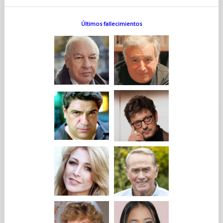
Después, Denis vino a doblar en posproducción todas las
escenas en las que Salif lo imita, ajustándose a su
interpretación. Cada uno se acercó al otro en ese proceso.
Últimos fallecimientos
Luego, la montadora de sonido Anne Gibourg y su asistente
Grégoire Chauvot realizaron un trabajo extremadamente
minucioso, a la antigua usanza: sílaba por sílaba, respiración
por respiración, respetando incluso los pequeños ruidos de
boca que nadie percibe. El trabajo de mezcla de Laure Arto
terminó de completar el proceso. Es una película en la que el
trabajo del sonido es fundamental. Por eso, en los créditos
finales, el equipo de sonido aparece antes que el equipo de
imagen.
El tono de la llamada del teléfono de Pierre marca el ritmo de
la película. ¿Por qué la canción Le Freak de Chic?...
En realidad, esa no era la melodía que quería al principio.
Soñaba con Stayin' Alive de Bee Gees, porque tenía más
sentido. Seguir vivo es la verdadera cuestión para Chozène,
que tiene algo “muerto” en su interior y que Baptiste va a
despertar. Además, es la música que se usa para marcar el
ritmo en un masaje cardíaco. Pero los derechos eran
demasiado caros. Así que terminamos eligiendo otra canción
que nos parecía divertida y un poco inesperada en relación
con el personaje.
¿Por qué elegir la canción Moonlight in Vermont para el final