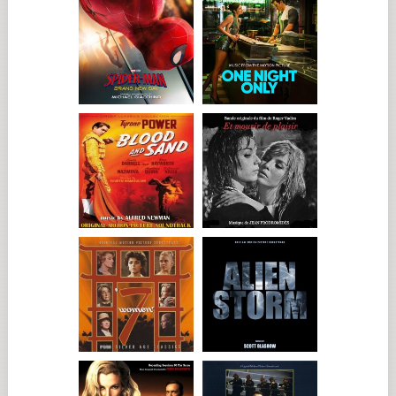
problemas en su lugar. Esto revela cierta debilidad, aunque
también veo en ese recurso a un intermediario una especie de
metáfora del psicoanálisis.
¿Qué le dijo Fabienne Godet sobre el personaje que tal vez no
estaba completamente escrito en el guion? ¿Cuál es su visión
de Pierre Chozène?...
Queríamos transmitir la idea de que es un escritor conocido,
de alto nivel y con éxito entre el público, algo que siempre es
difícil de representar en el cine. A menudo no resulta creíble.
Entonces nos preguntábamos: ¿cómo hacer que eso funcione?
Hablamos mucho sobre ello, así como sobre la credibilidad de
la voz imitada y sobre si todo esto pertenecía al ámbito del
cuento moral. Las soluciones fueron apareciendo poco a
poco. Fabienne escucha mucho y le gusta provocar
conversaciones que hacen avanzar discretamente su dirección
de actores. Eso sí, me pidió que mantuviera cierta sobriedad y
una forma de contención.
¿Y usted cómo definiría a Pierre Chozène?...
El alcoholismo juega un papel importante en su vida, pero me
gusta que nunca se le vea borracho. Se entiende que debió de
beber mucho y que esa adicción, acompañada de cierta
violencia verbal, provocó la separación con Clara, la mujer a la
que todavía ama. Ese es un vacío que sigue abierto en su vida.
Aunque vive cómodamente en un apartamento elegante, vive