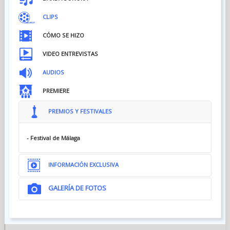
CLIPS
CÓMO SE HIZO
VIDEO ENTREVISTAS
AUDIOS
PREMIERE
PREMIOS Y FESTIVALES
- Festival de Málaga
INFORMACIÓN EXCLUSIVA
GALERÍA DE FOTOS
ENTREVISTA A LA DIRECTORA...
¿Cómo descubrió la novela homónima de Luc Blanvillain?...
Fue un amigo de Luc, el escritor Erwan Larher, quien se la dio a
leer a mi productor, Bertrand Faivre.
Este último, incluso antes
de terminar la lectura de la novela, encontró que el concepto