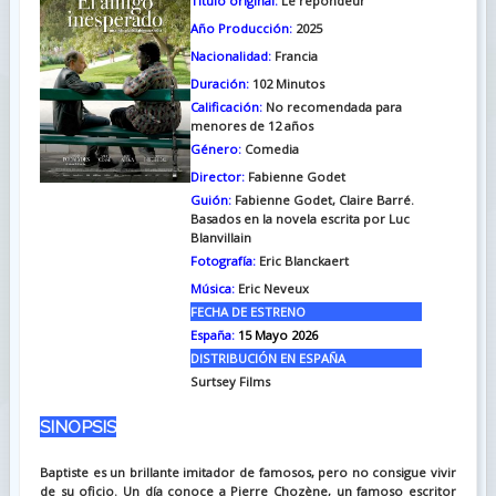
Titulo original:
Le répondeur
Año Producción:
2025
Nacionalidad:
Francia
Duración:
102
Minutos
Calificación:
No recomendada para
menores de 12 años
Género:
Comedia
Director:
Fabienne Godet
Guión:
Fabienne Godet, Claire Barré.
Basados en la novela escrita por Luc
Blanvillain
Fotografía:
Eric Blanckaert
Música:
Eric Neveux
FECHA DE ESTRENO
España:
15 Mayo 2026
DISTRIBUCIÓN EN ESPAÑA
Surtsey Films
SINOPSIS
Baptiste es un brillante imitador de famosos, pero no consigue vivir
de su oficio. Un día conoce a Pierre Chozène, un famoso escritor