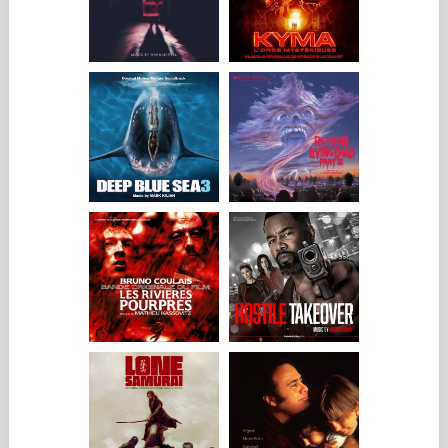
algo así sería considerado loco. Lo interesante es ver cuánto
tiempo puede sostenerse esa idea y hasta dónde lo llevará. Tal
vez necesitaba esa ilusión para salir del veneno de las
relaciones familiares y del alcohol.
Pierre está profundamente solo, ha pasado por momentos
difíciles y nunca ha logrado acomodarse del todo a una vida
que termina volviéndose repetitiva, como los bailarines de
tango que observa desde su ventana… con la diferencia de que
ellos bailan en pareja. Al final, esa decisión absurda y su
encuentro con Baptiste —que en la vida real podría haber
terminado muy mal— harán que vuelva al mundo. Ese es,
precisamente, el poder del cuento: reconciliar.
¿Conocía a Salif Cissé, quien interpreta a Baptiste?...
Lo había descubierto en la película À l'abordage de Guillaume
Brac y me había parecido prodigioso.
Mi hermano Bruno también se había fijado en él y pensó en
Salif para un proyecto que finalmente no se realizó. Cuando
Fabienne Godet me anunció que interpretaría a Baptiste, me
puse muy contento. Salif combina fuerza y sutileza, dulzura,
ligereza y una hermosa gravedad. Tiene una gracia que calma y
apacigua. Yo lo disfruté muchísimo.
¿Cómo fue el primer encuentro con él?...
Fabienne quería escucharnos juntos rápidamente porque
existía ese desafío crucial de las voces.
Trabajamos varias hipótesis para acercarlas, con el