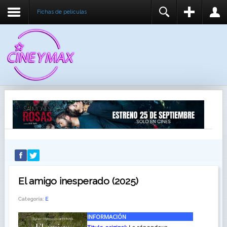
Fichas de peliculas
REGISTER
LOGIN
You need to enable user registration from User
USUARIO
Manager/Options in the backend of Joomla before
this module will activate.
CONTRASEÑA
RECUÉRDEME
IDENTIFICARSE
¿Recordar usuario?
¿Recordar contraseña?
El amigo inesperado (2025)
Categoría:
E
INFORMACIÓN