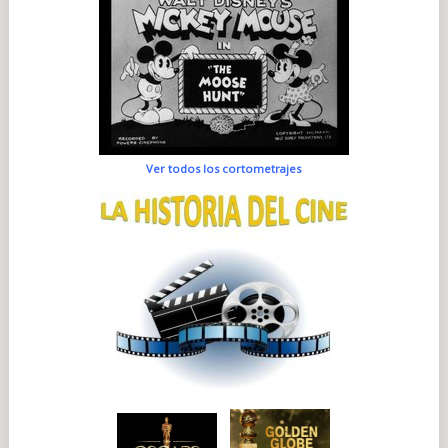
definitiva, disfruté mucho evolucionando dentro de este
grupo de actores y actrices, y creo que el reparto es excelente
en todos los sentidos. Era necesario, porque es una película en
la que los actores tienen un papel muy destacado.
Sobre el rodaje, Fabienne godet habla de una reunión con los
actores cada mañana, sin los técnicos,
antes de empezar la
jornada. ¿le gustaron esos momentos?...
Sí, es una especie de ensayo sin cámara en el que definimos la
escena en su totalidad —sobre todo cuando es larga— y su
Ver todos los cortometrajes
puesta en escena entre nosotros. Es muy valioso, porque
permite encontrar ideas, incluso de encuadre, como cuando
Baptiste se sienta en el escritorio de Pierre y llama a Elsa por
primera vez. De repente veía el “cuadro” de Baptiste en mí
mismo, sentado en mi escritorio. Bertrand Tavernier utilizaba
este método de trabajo de manera sistemática todos los días.
Me gustan esos momentos de reflexión en los que, un poco
como en el teatro, la luz aparece sin que sepamos
exactamente quién la ha encendido. Es un trabajo de
resolución colectiva, pero exige escuchar a todos. Además,
esos momentos tranquilos antes de la preparación técnica
también favorecen el ambiente y la colaboración entre
dirección e interpretación.
En un rodaje, cuando actúa, ¿olvida completamente que
también es director y se apoya totalmente en la directora?...
Más bien sí. En el cine entran en juego cuestiones como el