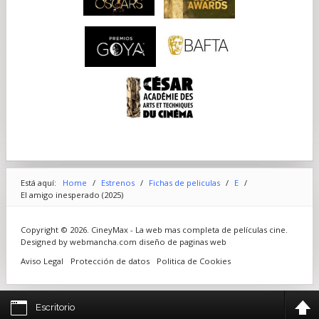
ángulo de las cámaras, las focales elegidas o el plan de trabajo,
aspectos que un actor —aunque también sea director— no
controla. Por eso confío completamente en quien está al
mando y me gusta no tener esa responsabilidad. Pero sigo
observando la puesta en escena, no para dar mi opinión (a
menos que me la pidan), sino para ver cómo se construye
todo. Siempre es interesante.
La película trata en el fondo sobre el cambio. Pierre se
transforma gracias a Baptiste. ¿Cree que sin los
demás no
cambiamos ni evolucionamos?...
Solo es imposible. Es como dentro de una puesta en escena: si
como actor quieres cambiar algo, todos deben cambiar
también. Todo es una cuestión de relación. Pierre, sin
Baptiste, nunca evolucionaría.
Está aquí:
Home
/
Estrenos
/
Fichas de peliculas
/
E
/
Esta extraña idea de recurrir a un imitador puede parecer
El amigo inesperado (2025)
infantil o absurda, pero en realidad es un gesto desesperado
para permitir que alguien entre en su círculo, allí donde él
mismo había hecho el vacío. Incluso entre él y su padre, con
Copyright © 2026. CineyMax - La web mas completa de películas cine.
quien tenía razones para evitar el contacto, porque ese padre
Designed by webmancha.com
diseño de paginas web
habría “matado” al escritor. La figura de Baptiste recuerda
Aviso Legal
Protección de datos
Politica de Cookies
también a la de un hijo que Chozène no tiene, al que
reconoce y al que indirectamente convierte en un artista
capaz de realizarse en su propio ámbito. Así, el cuento termina
beneficiando a todos.
Escritorio