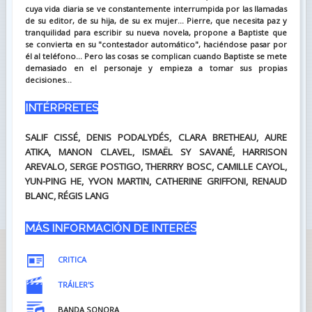
cuya vida diaria se ve constantemente interrumpida por las llamadas
de su editor, de su hija, de su ex mujer... Pierre, que necesita paz y
tranquilidad para escribir su nueva novela, propone a Baptiste que
se convierta en su "contestador automático", haciéndose pasar por
él al teléfono... Pero las cosas se complican cuando Baptiste se mete
demasiado en el personaje y empieza a tomar sus propias
decisiones...
INTÉRPRETES
SALIF CISSÉ, DENIS PODALYDÉS, CLARA BRETHEAU, AURE
ATIKA, MANON CLAVEL, ISMAËL SY SAVANÉ, HARRISON
AREVALO, SERGE POSTIGO, THERRRY BOSC, CAMILLE CAYOL,
YUN-PING HE, YVON MARTIN, CATHERINE GRIFFONI, RENAUD
BLANC, RÉGIS LANG
MÁS INFORMACIÓN DE INTERÉS
CRITICA
TRÁILER'S
BANDA SONORA