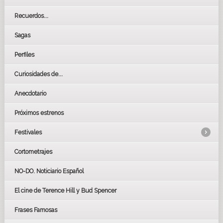
Recuerdos...
Sagas
Perfiles
Curiosidades de...
Anecdotario
Próximos estrenos
Festivales
Cortometrajes
LOS OSCARS
GOYAS
NO-DO. Noticiario Español
CÉSAR
El cine de Terence Hill y Bud Spencer
BAFTA
FESTIVAL DE HUELVA 2019
Frases Famosas
FESTIVAL DE CINE DE SEVILLA 2019