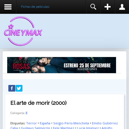
Fichas de peliculas
REGISTER
LOGIN
You need to enable user registration from User
USUARIO
Manager/Options in the backend of Joomla before
this module will activate.
CONTRASEÑA
RECUÉRDEME
IDENTIFICARSE
¿Recordar usuario?
¿Recordar contraseña?
El arte de morir (2000)
Categoría:
E
Etiquetas:
Terror
•
España
•
Sergio Peris-Mencheta
•
Emilio Gutiérrez
Caba
•
Gustavo Salmerón
•
Fele Martínez
•
Lucía Jiménez
•
Adolfo