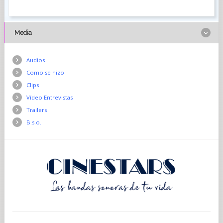
Media
Audios
Como se hizo
Clips
Vídeo Entrevistas
Trailers
B.s.o.