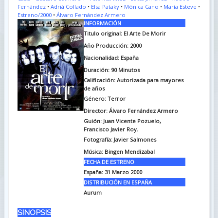
Fernández
•
Adriá Collado
•
Elsa Pataky
•
Mónica Cano
•
María Esteve
•
Estreno/2000
•
Álvaro Fernández Armero
INFORMACIÓN
Titulo original: El Arte De Morir
Año Producción: 2000
Nacionalidad: España
Duración: 90
Minutos
Calificación: Autorizada para mayores
de años
Género: Terror
Director: Álvaro Fernández Armero
Guión: Juan Vicente Pozuelo,
Francisco Javier Roy.
Fotografía: Javier Salmones
Música: Bingen Mendizabal
FECHA DE ESTRENO
España: 31 Marzo 2000
DISTRIBUCIÓN EN ESPAÑA
Aurum
SINOPSIS