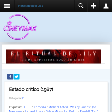
Fichas de peliculas
REGISTER
LOGIN
You need to enable user registration from User
USUARIO
Manager/Options in the backend of Joomla before
this module will activate.
CONTRASEÑA
RECUÉRDEME
IDENTIFICARSE
¿Recordar usuario?
¿Recordar contraseña?
Estado crítico (1987)
Categoría:
E
Etiquetas:
EE.UU.
•
Comedia
•
Michael Apted
•
Wesley Snipes
•
Joe
Mantegna
•
Richard Pryor
•
Sylvia Miles
•
Jon Polito
•
Randall "Tex"