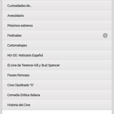
Curiosidades de...
Anecdotario
Próximos estrenos
Festivales
Cortometrajes
LOS OSCARS
GOYAS
NO-DO. Noticiario Español
CÉSAR
El cine de Terence Hill y Bud Spencer
BAFTA
FESTIVAL DE HUELVA 2019
Frases Famosas
FESTIVAL DE CINE DE SEVILLA 2019
Cine Clasificado "S"
Comedia Erótica Italiana
Historia del Cine