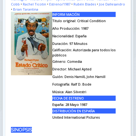
Cobb
•
Rachel Ticotin
•
Estreno/1987
•
Rubén Blades
•
Joe Dallesandro
•
Brian Tarantina
INFORM MACIÓN
Titulo original: Critical Condition
Año Producción: 1987
Nacionalidad: España
Duración: 97
Minutos
Calificación: Autorizada para todos los
públicos
Género: Comedia
Director: Michael Apted
Guión: Denis Hamill, John Hamill
Fotografía: Ralf D. Bode
Música: Alan Silvestri
FECHA DE ESTRENO
España: 28 Mayo 1987
DISTRIBUCIÓN EN ESPAÑA
United International Pictures
SINOPSIS