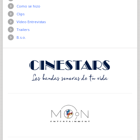
Como se hizo
Clips
Vídeo Entrevistas
Trailers
B.s.o.