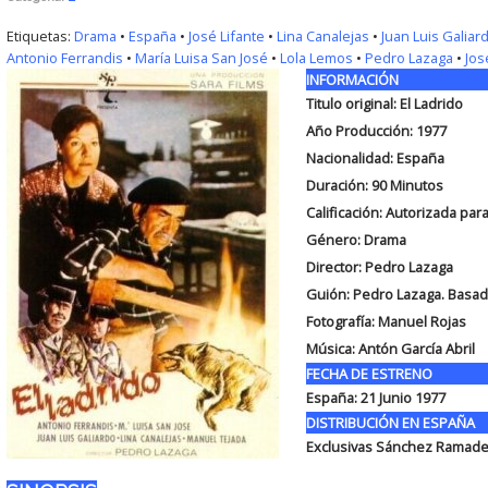
Etiquetas:
Drama
•
España
•
José Lifante
•
Lina Canalejas
•
Juan Luis Galiar
Antonio Ferrandis
•
María Luisa San José
•
Lola Lemos
•
Pedro Lazaga
•
Jos
INFORMACIÓN
Titulo original: El Ladrido
Año Producción: 1977
Nacionalidad: España
Duración: 90
Minutos
Calificación: Autorizada pa
Género: Drama
Director: Pedro Lazaga
Guión: Pedro Lazaga. Basado
Fotografía: Manuel Rojas
Música: Antón García Abril
FECHA DE ESTRENO
España: 21 Junio 1977
DISTRIBUCIÓN EN ESPAÑA
Exclusivas Sánchez Ramad