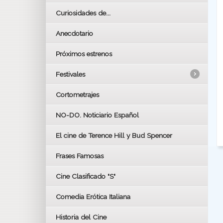
Curiosidades de...
Anecdotario
Próximos estrenos
Festivales
Cortometrajes
LOS OSCARS
GOYAS
NO-DO. Noticiario Español
CÉSAR
El cine de Terence Hill y Bud Spencer
BAFTA
FESTIVAL DE HUELVA 2019
Frases Famosas
FESTIVAL DE CINE DE SEVILLA 2019
Cine Clasificado "S"
Comedia Erótica Italiana
Historia del Cine