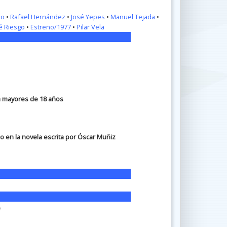
do
•
Rafael Hernández
•
José Yepes
•
Manuel Tejada
•
é Riesgo
•
Estreno/1977
•
Pilar Vela
ra mayores de 18 años
 en la novela escrita por Óscar Muñiz
e