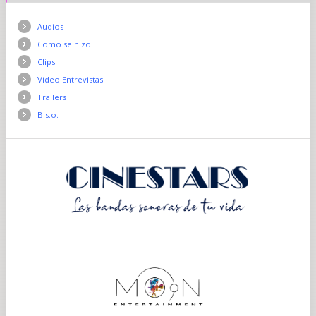
Audios
Como se hizo
Clips
Vídeo Entrevistas
Trailers
B.s.o.