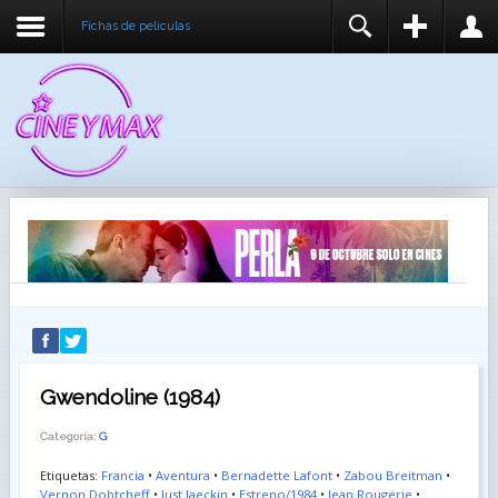
Fichas de peliculas
REGISTER
LOGIN
You need to enable user registration from User
USUARIO
Manager/Options in the backend of Joomla before
this module will activate.
CONTRASEÑA
RECUÉRDEME
IDENTIFICARSE
¿Recordar usuario?
¿Recordar contraseña?
Gwendoline (1984)
Categoría:
G
Etiquetas:
Francia
•
Aventura
•
Bernadette Lafont
•
Zabou Breitman
•
Vernon Dobtcheff
•
Just Jaeckin
•
Estreno/1984
•
Jean Rougerie
•