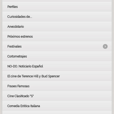
Perfiles
Curiosidades de...
Anecdotario
Próximos estrenos
Festivales
Cortometrajes
LOS OSCARS
GOYAS
NO-DO. Noticiario Español
CÉSAR
El cine de Terence Hill y Bud Spencer
BAFTA
FESTIVAL DE HUELVA 2019
Frases Famosas
FESTIVAL DE CINE DE SEVILLA 2019
Cine Clasificado "S"
Comedia Erótica Italiana