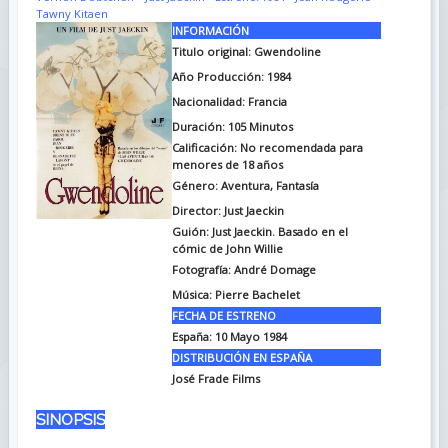
Tawny Kitaen
INFORMACIÓN
Titulo original: Gwendoline
Año Producción: 1984
Nacionalidad: Francia
Duración: 105
Minutos
Calificación: No recomendada para
menores de 18 años
Género: Aventura, Fantasía
Director: Just Jaeckin
Guión: Just Jaeckin. Basado en el
cómic de John Willie
Fotografía: André Domage
Música: Pierre Bachelet
FECHA DE ESTRENO
España: 10 Mayo 1984
DISTRIBUCIÓN EN ESPAÑA
José Frade Films
SINOPSIS