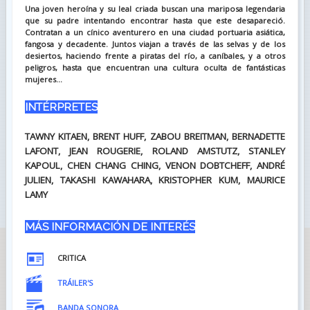
Una joven heroína y su leal criada buscan una mariposa legendaria
que su padre intentando encontrar hasta que este desapareció.
Contratan a un cínico aventurero en una ciudad portuaria asiática,
fangosa y decadente. Juntos viajan a través de las selvas y de los
desiertos, haciendo frente a piratas del río, a caníbales, y a otros
peligros, hasta que encuentran una cultura oculta de fantásticas
mujeres...
INTÉRPRETES
TAWNY KITAEN, BRENT HUFF, ZABOU BREITMAN, BERNADETTE
LAFONT, JEAN ROUGERIE, ROLAND AMSTUTZ, STANLEY
KAPOUL, CHEN CHANG CHING, VENON DOBTCHEFF, ANDRÉ
JULIEN, TAKASHI KAWAHARA, KRISTOPHER KUM, MAURICE
LAMY
MÁS INFORMACIÓN DE INTERÉS
CRITICA
TRÁILER'S
BANDA SONORA