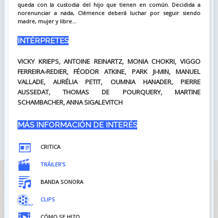
queda con la custodia del hijo que tienen en común. Decidida a
norenunciar a nada, Clémence deberá luchar por seguir siendo
madre, mujer y libre...
INTÉRPRETES
VICKY KRIEPS, ANTOINE REINARTZ, MONIA CHOKRI, VIGGO
FERREIRA-REDIER, FÉODOR ATKINE, PARK JI-MIN, MANUEL
VALLADE, AURÉLIA PETIT, OUMNIA HANADER, PIERRE
AUSSEDAT, THOMAS DE POURQUERY, MARTINE
SCHAMBACHER, ANNA SIGALEVITCH
MÁS INFORMACIÓN DE INTERÉS
CRITICA
TRÁILER'S
BANDA SONORA
CLIPS
CÓMO SE HIZO