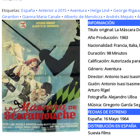
Etiquetas:
España
•
Anterior a 2015
•
Aventura
•
Helga Liné
•
George Rigau
Girardon
•
Gianna Maria Canale
•
Alberto de Mendoza
•
Andrés Mejuto
•
Á
INFORMACIÓN
Titulo original: La Máscara
Año Producción: 1963
Nacionalidad: Francia, Italia
Duración:
98 Minutos
Calificación: Autorizada pa
Género: Aventura
Director: Antonio Isasi Isas
Guión:
Antonio Isasi Isasme
Arturo Rígel
Fotografía:
Alejandro Ulloa
Música:
Gregorio García Se
FECHAS DE ESTRENO
España:
16 Mayo 1964
DISTRIBUCIÓN EN ESPAÑA
Suevia Films