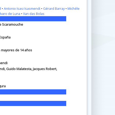
d
•
Antonio Isasi Isasmendi
•
Gérard Barray
•
Michéle
lvaro de Luna
•
Xan das Bolas
 De Scaramouche
, España
ra mayores de 14 años
mendi
ndi, Guido Malatesta, Jacques Robert,
gura