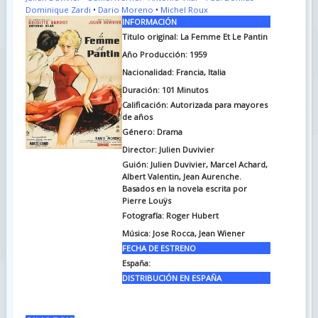
Dominique Zardi
•
Dario Moreno
•
Michel Roux
INFORMACIÓN
Titulo original: La Femme Et Le Pantin
Año Producción: 1959
Nacionalidad: Francia, Italia
Duración: 101
Minutos
Calificación: Autorizada para mayores
de años
Género: Drama
Director: Julien Duvivier
Guión: Julien Duvivier, Marcel Achard,
Albert Valentin, Jean Aurenche.
Basados en la novela escrita por
Pierre Louÿs
Fotografía: Roger Hubert
Música: Jose Rocca, Jean Wiener
FECHA DE ESTRENO
España:
DISTRIBUCIÓN EN ESPAÑA