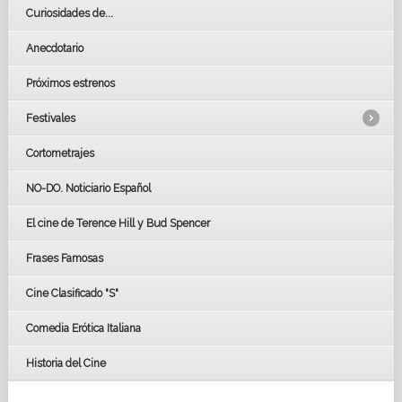
Curiosidades de...
Anecdotario
Próximos estrenos
Festivales
Cortometrajes
LOS OSCARS
GOYAS
NO-DO. Noticiario Español
CÉSAR
El cine de Terence Hill y Bud Spencer
BAFTA
FESTIVAL DE HUELVA 2019
Frases Famosas
FESTIVAL DE CINE DE SEVILLA 2019
Cine Clasificado "S"
Comedia Erótica Italiana
Historia del Cine