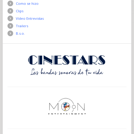
Como se hizo
Clips
Vídeo Entrevistas
Trailers
B.s.o.