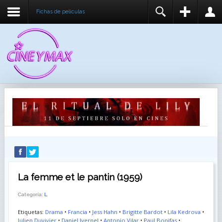
Fichas de peliculas
REGISTER
LOGIN
You need to enable user registration from User
USUARIO
Manager/Options in the backend of Joomla before
this module will activate.
CONTRASEÑA
RECUÉRDEME
IDENTIFICARSE
¿Recordar usuario?
¿Recordar contraseña?
La femme et le pantin (1959)
Categoría:
L
Etiquetas:
Drama
•
Francia
•
Jess Hahn
•
Brigitte Bardot
•
Lila Kedrova
•
Julien Duvivier
•
Daniel Ivernel
•
Antonio Vilar
•
Paul Bonifas
•