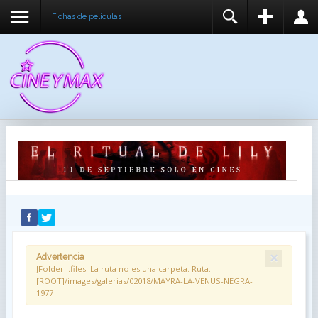
Fichas de peliculas
REGISTER
LOGIN
You need to enable user registration from User
USUARIO
Manager/Options in the backend of Joomla before
this module will activate.
CONTRASEÑA
RECUÉRDEME
IDENTIFICARSE
¿Recordar usuario?
¿Recordar contraseña?
×
Advertencia
JFolder: :files: La ruta no es una carpeta. Ruta:
[ROOT]/images/galerias/02018/MAYRA-LA-VENUS-NEGRA-
1977