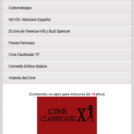
Cortometrajes
LOS OSCARS
GOYAS
NO-DO. Noticiario Español
CÉSAR
El cine de Terence Hill y Bud Spencer
BAFTA
FESTIVAL DE HUELVA 2019
Frases Famosas
FESTIVAL DE CINE DE SEVILLA 2019
Cine Clasificado "S"
Comedia Erótica Italiana
Historia del Cine
(Contenido no apto para menores de
18
años)