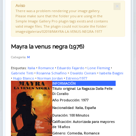
×
Aviso
There was a problem rendering your image gallery.
Please make sure that the folder you are using in the
Simple Image Gallery Pro plugin tags exists and contains
valid image files. The plugin could not locate the folder:
images/galerias/02018/MAYRA-LA-VENUS-NEGRA-1977
Mayra la venus negra (1976)
Categoría:
M
Etiquetas:
Italia
•
Romance
•
Eduardo Fajardo
•
Lone Fleming
•
Gabriele Tinti
•
Rosanna Schiafino
•
Osvaldo Civirani
•
Isabella Biagini
•
Hugo Blanco
•
Norman Jordan
•
Estreno/1977
INFORMACIÓN
Titulo original:
La Ragazza Dalla Pelle
Di Corallo
Año Producción: 1977
Nacionalidad: Italia, España
Duración:
100 Minutos
Calificación: Autorizada para mayores
de 18 años
Género: Comedia, Romance