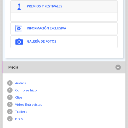
PREMIOS Y FESTIVALES
INFORMACIÓN EXCLUSIVA
GALERÍA DE FOTOS
{gallery}02018/MAYRA-LA-VENUS-NEGRA-1977{/gallery}
Media
Audios
Como se hizo
Clips
Vídeo Entrevistas
Trailers
B.s.o.