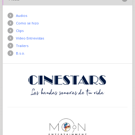
Audios
Como se hizo
Clips
Vídeo Entrevistas
Trailers
B.s.o.