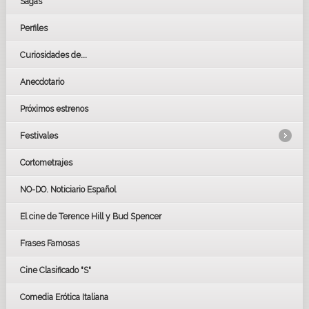
Sagas
Perfiles
Curiosidades de...
Anecdotario
Próximos estrenos
Festivales
Cortometrajes
LOS OSCARS
GOYAS
NO-DO. Noticiario Español
CÉSAR
El cine de Terence Hill y Bud Spencer
BAFTA
FESTIVAL DE HUELVA 2019
Frases Famosas
FESTIVAL DE CINE DE SEVILLA 2019
Cine Clasificado "S"
Comedia Erótica Italiana