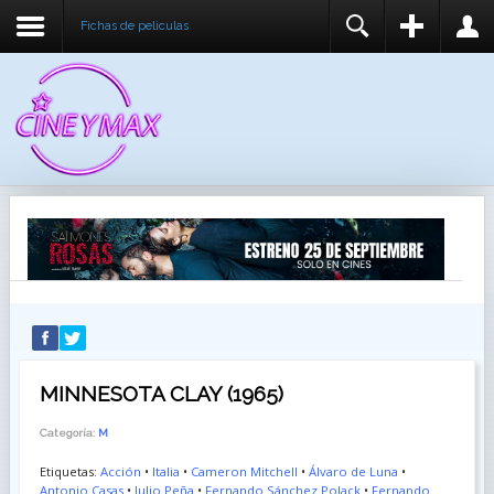
Fichas de peliculas
REGISTER
LOGIN
You need to enable user registration from User
USUARIO
Manager/Options in the backend of Joomla before
this module will activate.
CONTRASEÑA
RECUÉRDEME
IDENTIFICARSE
¿Recordar usuario?
¿Recordar contraseña?
MINNESOTA CLAY (1965)
Categoría:
M
Etiquetas:
Acción
•
Italia
•
Cameron Mitchell
•
Álvaro de Luna
•
Antonio Casas
•
Julio Peña
•
Fernando Sánchez Polack
•
Fernando