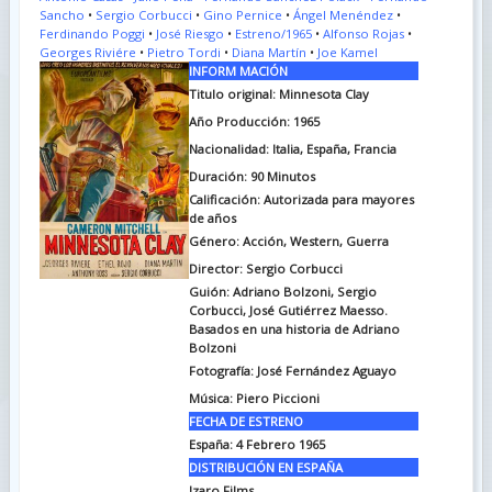
Sancho
•
Sergio Corbucci
•
Gino Pernice
•
Ángel Menéndez
•
Ferdinando Poggi
•
José Riesgo
•
Estreno/1965
•
Alfonso Rojas
•
Georges Riviére
•
Pietro Tordi
•
Diana Martín
•
Joe Kamel
INFORM MACIÓN
Titulo original: Minnesota Clay
Año Producción: 1965
Nacionalidad: Italia, España, Francia
Duración: 90
Minutos
Calificación: Autorizada para mayores
de años
Género: Acción, Western, Guerra
Director: Sergio Corbucci
Guión: Adriano Bolzoni, Sergio
Corbucci, José Gutiérrez Maesso.
Basados en una historia de Adriano
Bolzoni
Fotografía: José Fernández Aguayo
Música: Piero Piccioni
FECHA DE ESTRENO
España: 4 Febrero 1965
DISTRIBUCIÓN EN ESPAÑA
Izaro Films