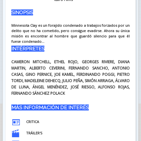
SINOPSIS
Minnesota Clay es un forajido condenado a trabajos forzados por un
delito que no ha cometido, pero consigue evadirse. Ahora su única
misión es encontrar al hombre que guardó silencio para que él
fuese condenado...
INTÉRPRETES
CAMERON MITCHELL, ETHEL ROJO, GEORGES RIVIERE, DIANA
MARTIN, ALBERTO CEVERINI, FERNANDO SANCHO, ANTONIO
CASAS, GINO PERNICE, JOE KAMEL, FERDINANDO POGGI, PIETRO
TORDI, MADELEINE DEHECQ, JULIO PEÑA, SIMÓN ARRIAGA, ÁLVARO
DE LUNA, ÁNGEL MENÉNDEZ, JOSÉ RIESGO, ALFONSO ROJAS,
FERNANDO SÁNCHEZ POLACK
MÁS INFORMACIÓN DE INTERÉS
CRITICA
TRÁILER'S