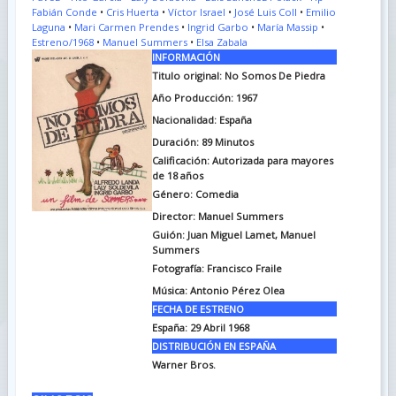
Fabián Conde
•
Cris Huerta
•
Víctor Israel
•
José Luis Coll
•
Emilio
Laguna
•
Mari Carmen Prendes
•
Ingrid Garbo
•
María Massip
•
Estreno/1968
•
Manuel Summers
•
Elsa Zabala
INFORMACIÓN
Titulo original: No Somos De Piedra
Año Producción: 1967
Nacionalidad: España
Duración: 89
Minutos
Calificación: Autorizada para mayores
de 18 años
Género: Comedia
Director: Manuel Summers
Guión: Juan Miguel Lamet, Manuel
Summers
Fotografía: Francisco Fraile
Música: Antonio Pérez Olea
FECHA DE ESTRENO
España: 29 Abril 1968
DISTRIBUCIÓN EN ESPAÑA
Warner Bros.