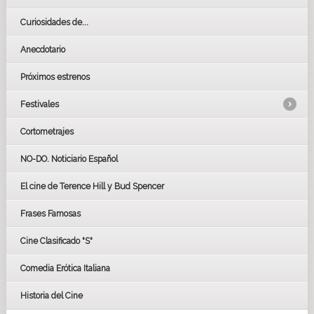
Curiosidades de...
Anecdotario
Próximos estrenos
Festivales
Cortometrajes
LOS OSCARS
GOYAS
NO-DO. Noticiario Español
CÉSAR
El cine de Terence Hill y Bud Spencer
BAFTA
FESTIVAL DE HUELVA 2019
Frases Famosas
FESTIVAL DE CINE DE SEVILLA 2019
Cine Clasificado "S"
Comedia Erótica Italiana
Historia del Cine