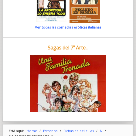
Ver todas las comedias eróticas italianas
Sagas del 7º Arte...
Está aquí:
Home
/
Estrenos
/
Fichas de peliculas
/
N
/
No somos de piedra (1967)