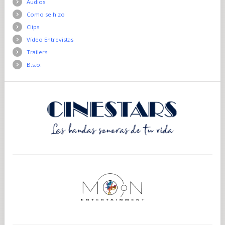
Audios
Como se hizo
Clips
Vídeo Entrevistas
Trailers
B.s.o.