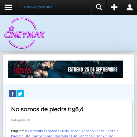
Fichas de peliculas
REGISTER
LOGIN
You need to enable user registration from User
USUARIO
Manager/Options in the backend of Joomla before
this module will activate.
CONTRASEÑA
RECUÉRDEME
IDENTIFICARSE
¿Recordar usuario?
¿Recordar contraseña?
No somos de piedra (1967)
Categoría:
N
Etiquetas:
Comedia
•
España
•
Lucía Bosé
•
Alfredo Landa
•
Terele
Pávez
•
Tito García
•
Laly Soldevila
•
Luis Sánchez Polack "Tip"
•