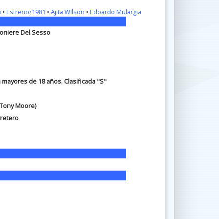
i
•
Estreno/1981
•
Ajita Wilson
•
Edoardo Mulargia
gioniere Del Sesso
a mayores de 18 años. Clasificada "S"
(Tony Moore)
rretero