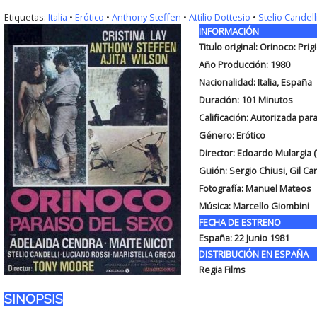
Etiquetas:
Italia
•
Erótico
•
Anthony Steffen
•
Attilio Dottesio
•
Stelio Candell
INFORMACIÓN
Titulo original: Orinoco: Pri
Año Producción: 1980
Nacionalidad: Italia, España
Duración: 101
Minutos
Calificación: Autorizada par
Género: Erótico
Director: Edoardo Mulargia 
Guión: Sergio Chiusi, Gil Ca
Fotografía: Manuel Mateos
Música: Marcello Giombini
FECHA DE ESTRENO
España: 22 Junio 1981
DISTRIBUCIÓN EN ESPAÑA
Regia Films
SINOPSIS