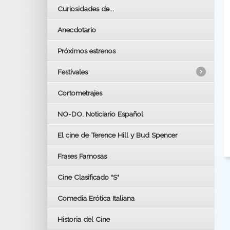
Curiosidades de...
Anecdotario
Próximos estrenos
Festivales
Cortometrajes
LOS OSCARS
GOYAS
NO-DO. Noticiario Español
CÉSAR
El cine de Terence Hill y Bud Spencer
BAFTA
FESTIVAL DE HUELVA 2019
Frases Famosas
FESTIVAL DE CINE DE SEVILLA 2019
Cine Clasificado "S"
Comedia Erótica Italiana
Historia del Cine