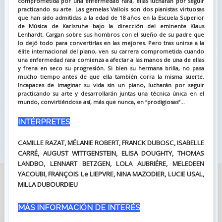
comprometida por una enfermedad rara, ellas lucharán por seguir
practicando su arte. Las gemelas Vallois son dos pianistas virtuosas
que han sido admitidas a la edad de 18 años en la Escuela Superior
de Música de Karlsruhe bajo la dirección del eminente Klaus
Lenhardt. Cargan sobre sus hombros con el sueño de su padre que
lo dejó todo para convertirlas en las mejores. Pero tras unirse a la
élite internacional del piano, ven su carrera comprometida cuando
una enfermedad rara comienza a afectar a las manos de una de ellas
y frena en seco su progresión. Si bien su hermana brilla, no pasa
mucho tiempo antes de que ella también corra la misma suerte.
Incapaces de imaginar su vida sin un piano, lucharán por seguir
practicando su arte y desarrollarán juntas una técnica única en el
mundo, convirtiéndose así, más que nunca, en “prodigiosas”...
INTÉRPRETES
CAMILLE RAZAT, MÉLANIE ROBERT, FRANCK DUBOSC, ISABELLE
CARRÉ, AUGUST WITTGENSTEIN, ELISA DOUGHTY, THOMAS
LANDBO, LENNART BETZGEN, LOLA AUBRIÉRE, MELEDEEN
YACOUBI, FRANÇOIS Le LIEPVRE, NINA MAZODIER, LUCIE USAL,
MILLA DUBOURDIEU
MÁS INFORMACIÓN DE INTERÉS