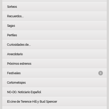
Sorteos
Recuerdos...
Sagas
Perfiles
Curiosidades de...
Anecdotario
Próximos estrenos
Festivales
Cortometrajes
LOS OSCARS
GOYAS
NO-DO. Noticiario Español
CÉSAR
El cine de Terence Hill y Bud Spencer
BAFTA
FESTIVAL DE HUELVA 2019