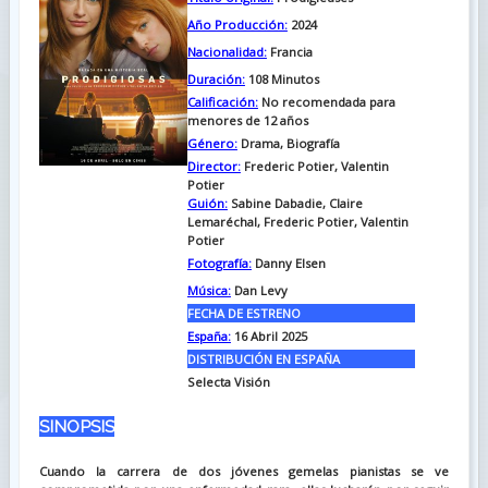
Año Producción:
2024
Nacionalidad:
Francia
Duración:
108
Minutos
Calificación:
No recomendada para
menores de 12 años
Género:
Drama, Biografía
Director:
Frederic Potier, Valentin
Potier
Guión:
Sabine Dabadie, Claire
Lemaréchal, Frederic Potier, Valentin
Potier
Fotografía:
Danny Elsen
Música:
Dan Levy
FECHA DE ESTRENO
España:
16 Abril 2025
DISTRIBUCIÓN EN ESPAÑA
Selecta Visión
SINOPSIS
Cuando la carrera de dos jóvenes gemelas pianistas se ve