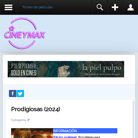
Fichas de peliculas
REGISTER
LOGIN
You need to enable user registration from User
USUARIO
Manager/Options in the backend of Joomla before
this module will activate.
CONTRASEÑA
RECUÉRDEME
IDENTIFICARSE
¿Recordar usuario?
¿Recordar contraseña?
Prodigiosas (2024)
Categoría:
P
INFORMACIÓN
Titulo original:
Prodigieuses